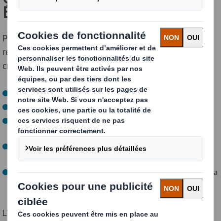
ÉCOLOGIQUE ?
Pour être considéré comme un emballage éco-
responsable, un packaging doit répondre à différents
critères :
Être
réutilisable
;
Être un packaging
recyclable
;
Être conçu à partir de
matériaux recyclables et/ou
renouvelables
;
Être
biodégradable ou compostable
(lorsqu’il ne peut
plus être recyclé) ;
Être
sain et sans danger
pour les humains, la faune et la
flore…
L’emballage écologique s’inscrit dans
une démarche