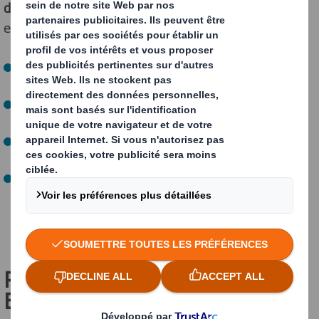
d’écoconception
. Il minimise son impact
environnemental à chaque étape de son cycle de vie :
Extraction de
matières premières renouvelables
pour
sa fabrication ;
Optimisation des énergies et utilisation de
matériaux
recyclables
lors de sa conception ;
Expédition plus écologique :
réduire les distances,
privilégier les transports les moins polluants…
En fin de vie, son traitement occasionne le moins de
déchets possible et d’utilisation d’énergies.
POURQUOI UTILISER DES
EMBALLAGES ÉCOLOGIQUES ?