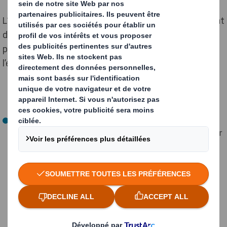
L’empreinte écologique (EE) et l’empreinte carbone sont
des indicateurs permettant de mesurer l’impact d’un
pays ou d’une entreprise, par exemple, sur
l’environnement, mais à des niveaux différents :
L’empreinte environnementale, ou empreinte
écologique, mesure la pression exercée par l’humain sur
l’environnement. Pour la connaître, on calcule les
surfaces alimentaires productives de terres et d'eau
(exprimées en hectares globaux) utilisées pour
produire les ressources qu'une population ou activité
consomme et pour absorber les déchets générés par
cette consommation. Le calcul tient compte des
techniques employées et de la manière dont les