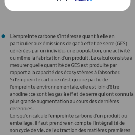
ressources sont gérées.
L’empreinte carbone s’intéresse quant à elle en
particulier aux émissions de gaz à effet de serre (GES)
générées par un individu, une population, une activité
ou même la fabrication d’un produit. Le calcul consiste à
mesurer quelle quantité de GES est produite par
rapport à la capacité des écosystèmes à l’absorber.
Si l’empreinte carbone n’est qu’une partie de
l’empreinte environnementale, elle est loin d’être
anodine : ce sont les gaz à effet de serre qui ont connu la
plus grande augmentation au cours des dernières
décennies.
Lorsqu’on calcule l’empreinte carbone d'un produit ou
emballage, il faut prendre en compte l’intégralité de
son cycle de vie, de l’extraction des matières premières