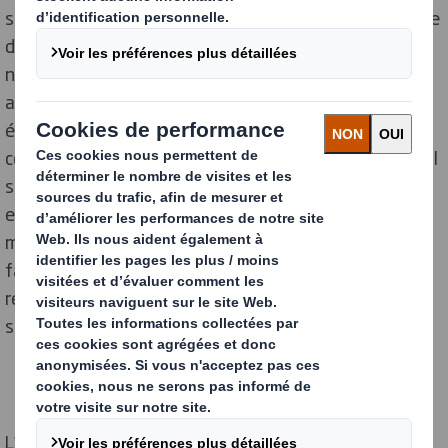
spécificités de chaque produit. Par exemple, l’emballage
d’un aliment doit répondre à des critères stricts,
notamment pour garantir que le produit ne sera pas
altéré ou qu’il ne rentrera pas en contact avec des
éléments pouvant le rendre impropre à la
consommation. Mais l’emballage a bien d’autres rôles : il
sert aussi à informer le consommateur, à lui donner
envie d’acheter le produit ou encore à permettre à la
marque de se distinguer de ses concurrents. À cela, il
faut ajouter une dernière fonction pour l’entreprise :
répondre à des contraintes de conditionnement et de
stockage au sein de la chaîne logistique.
L’emballage est ainsi au cœur de nombreux enjeux. On