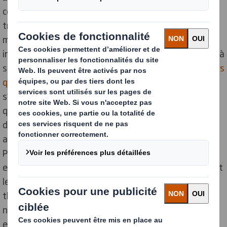
comprendra aisément que les entreprises qui ont
trouvé l’emballage idéal selon leurs critères se
montrent réticentes à en changer. Pourtant, il devient
indispensable de repenser sa stratégie pour continuer à
satisfaire les
consommateurs de plus en plus exigeants
quant à l’impact environnemental de leurs achats
. Ils
s’interrogent sur le développement durable, les
questions liées au recyclage des produits ou la gestion
des déchets. Le plastic bashing, qui prend chaque
année plus d’ampleur, en est le parfait exemple.
Pourtant, la problématique posée par le choix des
emballages ne se résume pas au plastique. Le carton et
le papier, deux matières bien moins polluantes en
théorie, posent eux aussi des problèmes à divers
niveaux. Le choix des filières de production, par
exemple, peut faire du carton un emballage vertueux