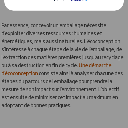
Par essence, concevoir un emballage nécessite
d’exploiter diverses ressources : humaines et
énergétiques, mais aussi naturelles. L’écoconception
s’intéresse à chaque étape de la vie de l’emballage, de
l’extraction des matières premières jusqu’au recyclage
ou à sa destruction en fin de cycle.
Une démarche
d’écoconception
consiste ainsi à analyser chacune des
étapes du parcours de l’emballage pour prendre la
mesure de son impact sur l’environnement. L’objectif
est ensuite de minimiser cet impact au maximum en
adoptant de bonnes pratiques.