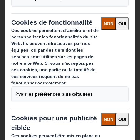
Qui sommes-nous ?
A propos
Investisseurs
Développement durable
Actualité
Carrière
Que faisons-nous ?
Solutions d'emballage
Produits de papier
Services de recyclage