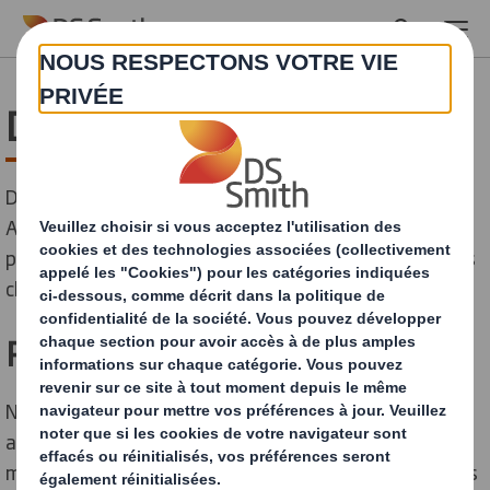
Skip to main content
DS Smith Papeterie
DS Smith possède 12 papeteries en Europe et 2 en
Amérique du Nord, stratégiquement situées à
proximité des sources de matières premières et de nos
clients.
Réseau de papeteries
Nos usines en Europe et aux États-Unis produisent
annuellement environ 4 millions de tonnes de
matériaux pour caisses en carton ondulé et de produits