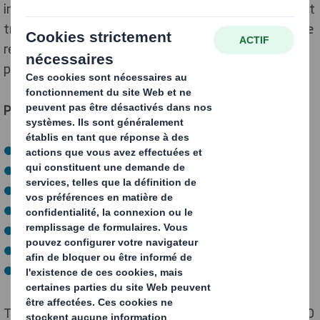
industriels spécialisés. La majorité de nos produits sont
transformés en carton et en boîtes pour l'emballage. Le
reste de la production est utilisé pour la fabrication de
papiers spécialisés.
Pour en savoir plus sur nos papeteries, cliquez ici :
Alcolea (ES)
Lucca (IT)
Aschaffenburg (DE)
Reading (US)
Belisce (HR)
Riceboro (US)
Coullons (FR)
Rouen (FR)
Duenas (ES)
Viana (PT)
Kaysersberg (FR)
Witzenhausen (DE)
Kemsley (UK)
Zarnesti (RO)
Tous nos produits finis en papier sont recyclables à 100