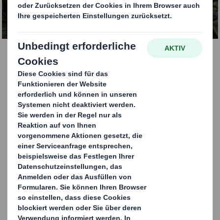
KONTAKTIEREN SIE UNS
Das „Fresh Tray" ist unsere 100% recycelbare
Verpackungslösung für den
Lebensmitteldirektkontakt. Es ist vollständig
biologisch abbaubar bzw. kompostierbar und kann im
Papiermüll entsorgt werden. Alle verwendeten
Materialien bestehen aus nachwachsenden Rohstoffen,
so auch die Fensterfolie, welche das Aroma schützt und
zu 100% aus Cellulose besteht.
Unsere Lebensmittelverpackung für Food-to-Go hat
einen deutlich geringeren CO
-Fußabdruck als
2
herkömmliche Plastikverpackungen. Alle Papiere und
Folien sind außerdem FSC®- oder PEFC™-zerti­fiziert und
aus kontrolliert nachhaltigem Anbau.