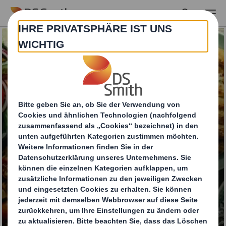
Skip to main content
Lebensmittelverpack
ung für Food-to-Go
„Fresh Tray"