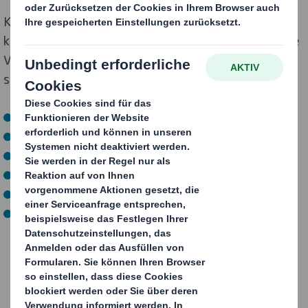
Konsumgüterverpackungen sind vielseitige und
kreative Produkte, die für den Schutz und die effektive
Vermarktung im Einzelhandel eine wichtige Rolle
spielen.
Elektronik
DIY & Einrichtung
Freizeit- und Haushaltswaren
Haushalt & Körperpflege
Kosmetik, Toilettenartikel & Parfüm
Textilien, Bekleidung, Schuhe & Gepäck
Verpackungen für
Konsumgüter