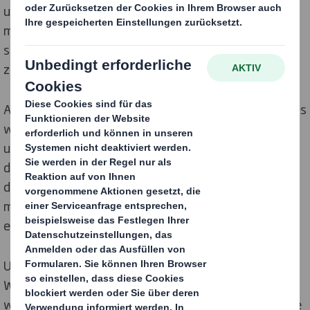
unseren Wellpappenfabriken verwendet, die dann
mehrere Papierschichten zu Karton zusammenkleben,
sowie in allen Anlagen zur Kühlung von Maschinen und
zur Reinigung.
Als wasserintensives Unternehmen ist es wichtig, dass
wir das von uns genutzte Wasser verantwortungsvoll
und effizient verbrauchen, recyceln und aufbereiten,
damit wir unsere Auswirkungen bei der Rückführung
des Wassers in die natürliche Umwelt so gering wie
möglich halten und alle gesetzlichen Vorschriften
einhalten.
Unsere oberste Priorität bei der
Wasserbewirtschaftung ist die Qualität. Bei DS Smith
werden mehr als 80 % des Wassers, das wir für unsere