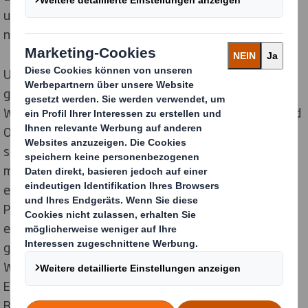
und Verwaltung lokaler Risiken, um Wasser
nachhaltiger und effizienter zu nutzen.
Unsere dritte Priorität ist die Reduzierung des
gesamten Wasserverbrauchs. Wir beziehen unser
Wasser überwiegend aus Bohrlöchern (53 Prozent) und
Oberflächenwasser (42 Prozent). Dies ist der
schwierigste Bereich, den wir in Angriff nehmen
müssen, da Wasser für unser Geschäft von
entscheidender Bedeutung ist und unsere
Produktionsmengen weiter steigen. Außerdem muss
ein empfindliches und hochtechnisches Gleichgewicht
gewahrt werden, da eine Verringerung des
Wasserverbrauchs zu einem Anstieg des
Energieverbrauchs führt. Auf der Grundlage von
Branchen-Benchmarks haben wir einen optimalen