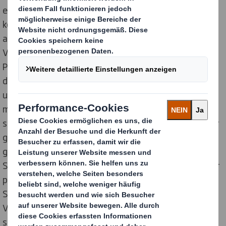
eigenen Zwecke entnehmen, über unsere eigene oder
kommunale Abwasseraufbereitung wieder
aufbereitet. Das restliche Wasser geht durch
Verdunstung während des
Papierherstellungsprozesses oder durch Verdünnung
der Stärke verloren. Der größte Wasserverbraucher in
unserem Unternehmen ist die Papiersparte, in der wir
mit Hilfe von Abwasseraufbereitungssystemen
sicherstellen, dass das von uns eingeleitete Abwasser
gereinigt und ökologisch unbedenklich ist und alle
gesetzlichen Anforderungen erfüllt. An allen unseren
Standorten werden die CSB-, BSB- und AOX-Werte, der
pH-Wert und die Schwebstoffe überwacht. Dies ist ein
Schlüsselelement für das Leistungsmanagement, um
Verschmutzungsereignisse zu vermeiden und
sicherzustellen, dass das Wasser in demselben oder