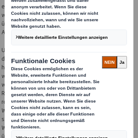
einem besseren Zustand in die Umwelt zurückgeführt
wird, als es entnommen wurde. An einigen Standorten
übernehmen wir auch die Abwasserreinigung im
Auftrag der örtlichen Gemeinde.
Unsere zweite Priorität beim Wassermanagement ist
das Management unserer Anlagen in Gebieten mit
hohem Wasserstress. Unsere Bewertung der
wasserbezogenen Risiken in unseren Betrieben zeigt
weiterhin, dass die meisten unserer Standorte in
Regionen liegen, in denen Süßwasser eine relativ
reichhaltige Ressource ist, mit Ausnahme von Lucca.
Wir überwachen diesen Standort genau, um
sicherzustellen, dass wir die Grenzen der
Wasserentnahme nicht überschreiten, und verfügen
über spezifische Pläne zur Identifizierung, Minderung