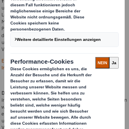
führend im Bereich nachhaltiger Verpackungen.
Mit
unseren Hauptsitzen in Memphis, Tennessee, USA, und
London, England, beschäftigen wir mehr als 65.000
Mitarbeiterinnen und Mitarbeiter an
Produktionsstandorten in Nordamerika sowie in Europa,
dem Nahen Osten und Afrika (EMEA). Gemeinsam mit
unseren Kunden machen wir die Welt durch nachhaltige
Verpackungslösungen sicherer und produktiver.
Erfahren Sie mehr über den Zusammenschluss von
International Paper und DS Smith
DS Smith
wurde in den 1940er Jahren als Kartonhersteller
in East London, Großbritannien, gegründet. Seitdem haben
wir uns zu einem Anbieter von Komplettlösungen
einschließlich Recycling und Papierherstellung entwickelt
und sind zu einem führenden Anbieter von nachhaltigen
Verpackungen in Europa geworden. Heute sind wir in über