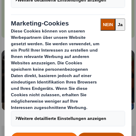
Über 30 Länder | Über 200 Papierfabriken und
Verpackungswerke in Nordamerika | Über 230
Papierfabriken und Verpackungswerke in EMEA
(Europa, Mittlerer Osten, Afrika) | Über 65.000
Mitarbeitende
Inhalt blockiert
Um dieses Video anzeigen zu können, müssen Sie die
Verwendung von funktionellen Cookies zulassen.
Meine Einstellungen ändern