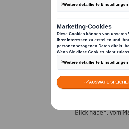
In der komplex
müssen Sie so
und Standard-
Ihrer Kunden a
der Spitze.
Wir verfügen über 
ganz Europa und ar
entwickeln intellig
Blick haben, vom Ma