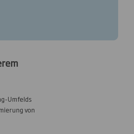
serem
ing-Umfelds
imierung von