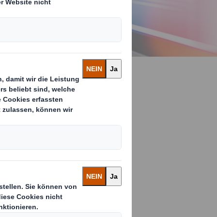
unseren
S-