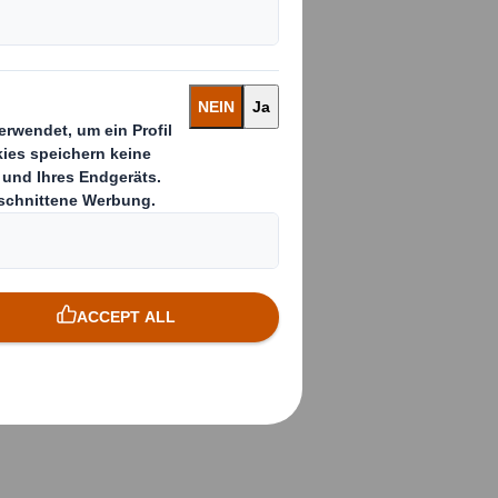
nzelhandels
schneiderten
ufmerksamkeit
d bleiben an
Einzelhandel in
zusammen. Wir
Lieferzyklus im