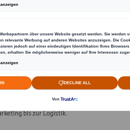
en und schnelllebigen Welt des Ei
fort auffallen. Mit unseren maßge
POS-Materialien ziehen Sie die A
uf sich, sichern sich deren Kauf un
umfangreiche Kenntnisse und Erfahrungen im 
beiten bereits mit vielen bekannten Marken 
ente, skalierbare Lösungen, die den gesamten 
rketing bis zur Logistik.