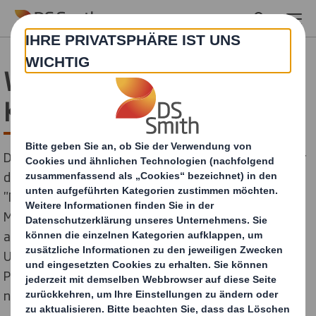
Skip to main content
Was ist die
Kreislaufwirtschaft?
Die Kreislaufwirtschaft ist eine alternative Lösung für
die derzeitige lineare Wirtschaft, die auf einer
"Nehmen, Herstellen, Verbrauchen und Entsorgen"-
Mentalität basiert. Es handelt sich um ein Modell, das
auf den Grundsätzen der Vermeidung von Abfall und
Umweltverschmutzung, der Weiterverwendung von
Produkten und Materialien und der Regeneration
natürlicher Systeme beruht.