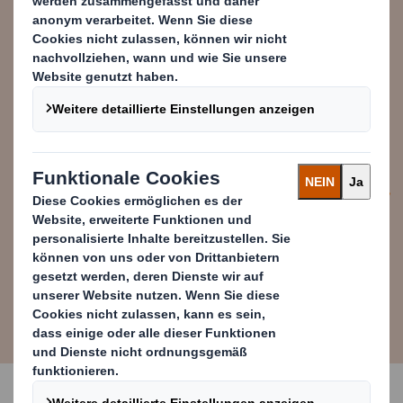
ab und konzentriert sich auf den
positiven Nutzen für die gesamte
Gesellschaft. Dazu gehört die
schrittweise Entkopplung der
Wirtschaftstätigkeit vom
Verbrauch endlicher Ressourcen.
Ellen MacArthur Foundation’s
Definition der Kreislaufwirtschaft