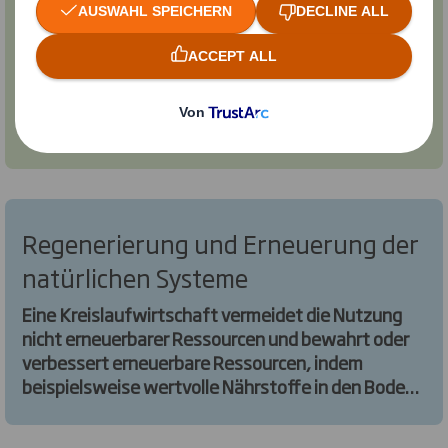
Verschmutzung
Eine Kreislaufwirtschaft deckt die negativen
Auswirkungen der Wirtschaftstätigkeit auf, die der
menschlichen Gesundheit und den natürlichen
Systemen schaden. Dazu gehören die Freisetzung
von Treibhausgasen und gefährlichen Stoffen, die
Verschmutzung von Luft, Boden und Wasser sowie
die strukturelle Verschwendung wie
Verkehrsstaus.
Regenerierung und Erneuerung der
natürlichen Systeme
Eine Kreislaufwirtschaft vermeidet die Nutzung
nicht erneuerbarer Ressourcen und bewahrt oder
verbessert erneuerbare Ressourcen, indem
beispielsweise wertvolle Nährstoffe in den Boden
zurückgeführt werden, um die Regeneration zu
unterstützen, oder indem erneuerbare Energie