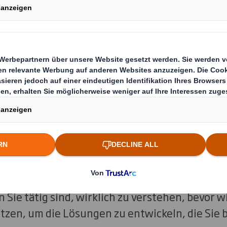
zt werden können.
arbeit mit unseren Partnern in der Lieferket
schleunigen, ohne Ihre Position im Geschäft 
 Sie Ihren End-to-End-POS-Proze
ice
ir viel mehr als nur Designer und Hersteller. V
ir unsere Erfahrung und unser Fachwissen, u
n Sie tätig sind, wirklich zu verstehen, bevor 
tzen, um die Lösungen zu entwickeln, die Sie 