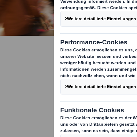
Der kompl
Wir bei DS Sm
Prozess und ge
so dass sie üb