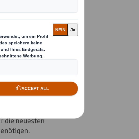
te können wir die
zu gefährden.
ss mit
om Design bis zur
m Ihre Kunden und
wir die neuesten
benötigen.