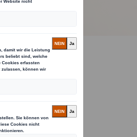
End-to-End-
 konsistenter,
zelhändler