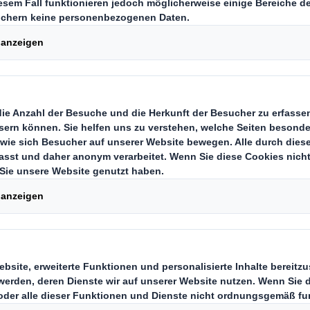
ette POS-Service
ith verstehen Ihre Märkte und den 
stalten die Assets effizienter und
er mehrere Marken, Märkte und Ein