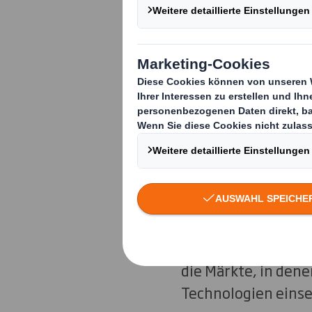
hinweg genut
Durch die Zusammen
Markteinführung be
Vereinfachen
unserem Serv
Bei DS Smith sind w
Lieferung nutzen w
die Märkte, in dene
Technologien einse