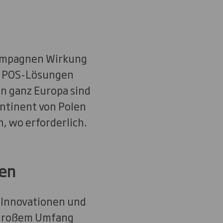
 Kampagnen Wirkung
re POS-Lösungen
in ganz Europa sind
ntinent von Polen
n, wo erforderlich.
len
n Innovationen und
in großem Umfang