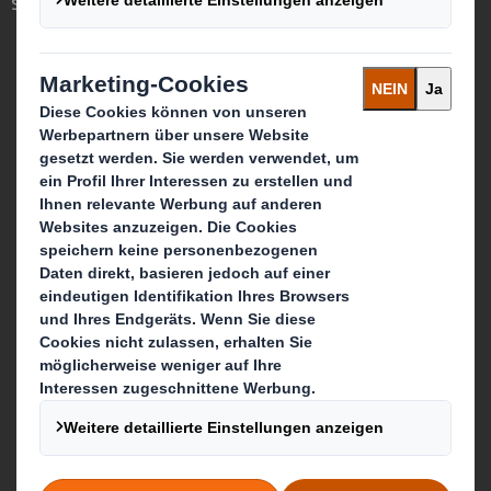
spielen können.
Wer wir sind
Über DS Smith
Über International Paper
Über unseren Zusammenschluss
Nachhaltigkeit
Media
Karriere
Was wir tun
Produkte