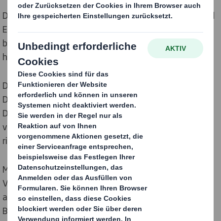
Die Anforderungen hinsichtlich Rückverfolgbarkeit und
Einhaltung vorgeschriebener weltweiter Standards
besitzen für pharmazeutische und Medizinprodukte
höchste Bedeutung.
Die Branche erlebt gegenwärtig einen Trend zum
Direktverkauf an Konsumenten. Damit sind neue
Distributionszyklen und ein Produktmarketing
verbunden, das sich direkt an den Endverbraucher
richten muss.
Mit unserer Erfahrung bei temperaturisolierenden
Verpackungen können wir zugelassene Lösungen
anbieten, die den hygienischen Anforderungen der
Branche gerecht werden. Unsere wasserdichten und