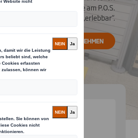
tionen machen Ihre Marke am P.O.S.
„erlebbar“.
KONTAKT AUFNEHMEN
 and next buttons to move between slides. Only the cu