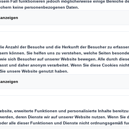
Promotion-Ak
Carousel. Use previous
en