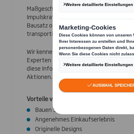
Maßgeschneiderte Sonderplatzierungen 
Impulskraft entwickeln und produzieren wi
Bausatz oder fertig montiert. Sie sind lei
transportieren und einfach aufzubauen.
Wir kennen die Anforderungen des Handel
Experten der Markenhersteller vernetzt 
diese Informationen bei der Entwicklung
Aktionen.
Vorteile von lebensgroßen und Erlebnis
Bauen Sie Ihren Markenwert auf
Angenehmes Einkaufserlebnis
Originelle Designs