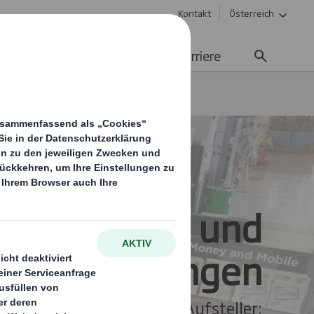
Kontakt
Österreich
Nachhaltigkeit
Media
Karriere
Sonder- & Erlebnisplatzierungen
Sonder- und
nisplatzierungen
ungsstände, Säulen oder Aufsteller: