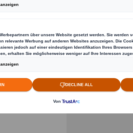
mit hoher
Previous slide
r für Sie als
cht zu
Klicken Sie zum Vergrö
s, sind eng mit
und berücksichtigen
 Ihrer Promotion-
-Displays: