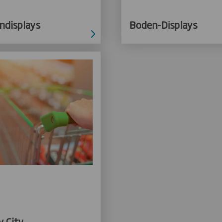
ndisplays
Boden-Displays
y City