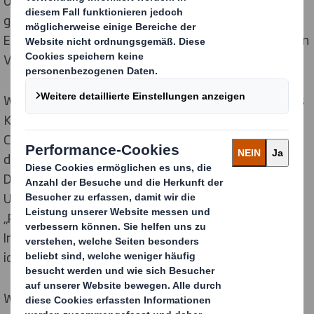
Unternehmens oder die Rechte betroffener Personen
gemäß zwingenden lokalen Gesetzen einschränken.
Ebenso ist nichts in diesem Hinweis dazu bestimmt, ein
Vertragsverhältnis oder Ähnliches zu begründen.
Wenn Sie sich in einer Rechtsordnung befinden, die das
Konzept eines Datenverantwortlichen („Data
Controller“) oder ein vergleichbares Konzept kennt, ist
der Verantwortliche DS Smith bzw. die jeweilige
Division, Tochtergesellschaft oder das verbundene
Unternehmen, das mit Ihnen interagiert.
„Personenbezogene Daten“ bezeichnet alle
Informationen, die sich auf eine identifizierte oder
identifizierbare Person beziehen.
Wenn Sie Fragen dazu haben, wie Ihre