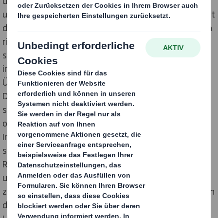
und dem Schutz personenbezogener Daten auf einem
unserer zentralen Werte: Wir verpflichten uns, jederzeit
das Richtige zu tun – auf die richtige Weise und aus den
richtigen Gründen. Unser Unternehmen erhebt, nutzt,
speichert und schützt Ihre personenbezogenen Daten
im Einklang mit unseren ethischen Grundsätzen und in
Übereinstimmung mit den geltenden
Datenschutzgesetzen der Länder, in denen wir tätig
sind. Das Unternehmen hat technische und
organisatorische Maßnahmen implementiert, um alle
Informationen, die wir möglicherweise erheben, zu
schützen. Gesetzliche Anforderungen bestimmter
Rechtsordnungen können es notwendig machen, dass
unser Unternehmen diesen Hinweis ergänzt und
zusätzlich örtliche Gesetzgebungen beachtet. Nichts in
diesem Hinweis soll die Rechte und Pflichten des