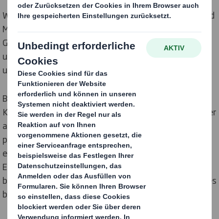
Wir fördern und fordern all unsere Mitarbeiterinnen und
Mitarbeiter. Durch unser zukunftsorientiertes
Geschäftsmodell gibt es in einem Konzern wie
unserem, immer wieder Möglichkeiten sich
umzuorientieren und weiterzubilden.
Bei DS Smith legen wir besonderen Wert darauf, dass
Karriere nicht ausschließlich von Schulabschlüssen oder
akademischen Titeln abhängt. Wir setzen auf
persönliches Engagement und Ehrgeiz als
entscheidende Faktoren für den beruflichen Aufstieg.
Ehemalige Auszubildende haben bei uns
beeindruckende Erfolgsgeschichten geschrieben und es
bis in die Führungsetage geschafft.