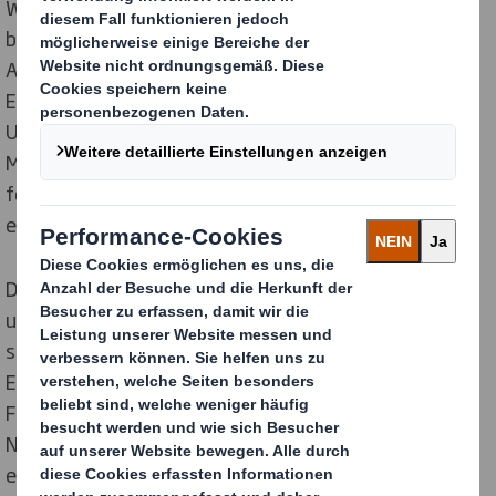
Wir sind fest davon überzeugt, dass diese
beeindruckende Entwicklung auf einer soliden
Ausbildung, unerschütterlicher Motivation und hoher
Einsatzbereitschaft beruht. Unsere
Unternehmenskultur ist darauf ausgerichtet,
Mitarbeiterinnen und Mitarbeiter zu fördern und zu
fordern, damit sie ihre individuellen beruflichen Ziele
erreichen.
Die Unterstützung und der Wissenstransfer durch
unsere langjährigen Mitarbeiterinnen und Mitarbeiter
sind ein wesentlicher Bestandteil unserer
Erfolgsgeschichte. Mit ihrer Erfahrung und ihrem
Fachwissen tragen sie dazu bei, dass unsere
Nachwuchskräfte die notwendigen Fähigkeiten
entwickeln und sich erfolgreich auf ihrem jeweiligen