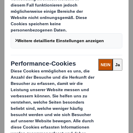
Materialkombinationen
Wir sind für unsere Innovationskraft und die Qualität
unserer Produkte bekannt und können sowohl
Standardlösungen in allen Größen als auch
maßgeschneiderte Verpackungen liefern.
Vorteile von Wellpappe-Verpackungen
Wellpappe ist ein vielseitiges Verpackungsmaterial mit
vielen Vorteilen. Es ist leicht, robust und bietet
hervorragenden Schutz für Ihre Produkte. Darüber
hinaus ist es umweltfreundlich, da es aus erneuerbaren
Ressourcen hergestellt und leicht recycelt werden kann.
Eigenschaften von Wellpappe-Verpackungen
Unsere Wellpappe Verpackungen zeichnen sich durch
ihre Robustheit und Flexibilität aus. Sie sind in
verschiedenen Größen und Formen erhältlich und