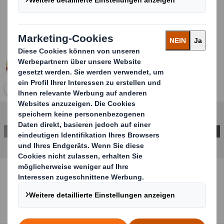
Carousel. Use previous and next buttons to move betwe
Klicken Sie zum Vergrößern des Bildes
KONTAKT AUFNEHMEN