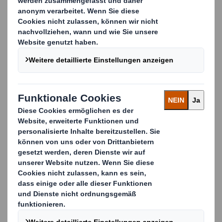
können an die spezifischen Anforderungen Ihres
Produkts angepasst werden.
Unser Angebot
Unsere Verpackungsdesigner entwickeln täglich
maßgeschneiderte Verpackungslösungen für
unterschiedliche Projekte. Wir bieten eine Vielzahl von
Druckverfahren an, um Ihre Produkte optimal zur
Geltung zu bringen. Dabei verfügen wir im
Unternehmen über alle gängigen Druckverfahren - vom
mehrfarbigen Offset- und Flexodruck bis hin zum
Flexodirekt- und Digitaldruck. Besondere
Aufmerksamkeit erzielen Ihre Produkte durch die
Veredelung - beispielsweise mit verschiedenen
Lackierungen oder eleganter Glanzfolienkaschierung.
Im Folgenden erhalten Sie einen Überblick über unsere
breite Produktpalette.