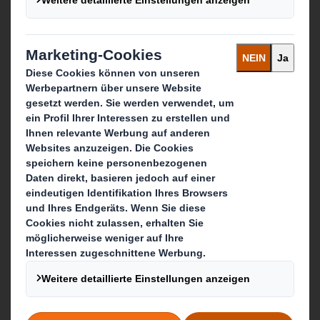
Wer wir sind
Über DS Smith
Über International Paper
Über unseren Zusammenschluss
Nachhaltigkeit
Media
Karriere
Was wir tun
Produkte