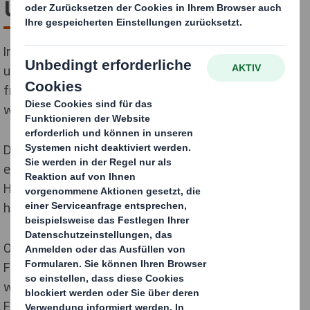
und Fisch
In den letzten Jahren hat sich die Verpackungstechnik
und der Einsatz von Wellpappe zum Schutz von
frischem Fleisch, Hühnerfleisch und Fisch rasch
weiterentwickelt.
Durch die Verwendung von Laminaten ist es möglich,
eine Wellpappeverpackung mit einer
Hitzebeständigkeit von über 200 Grad Celsius
herzustellen.
Oder nehmen Sie unsere Silver King-Verpackung für
Fisch, die eine wärmereflektive Außenlage und eine
wasserdichte Innenlage besitzt. So können
Fischzüchter Polystyrol durch umweltfreundlichere