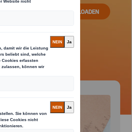
BROSCHÜRE DOWNLOADEN
 and next buttons to move between slides. Only the cu