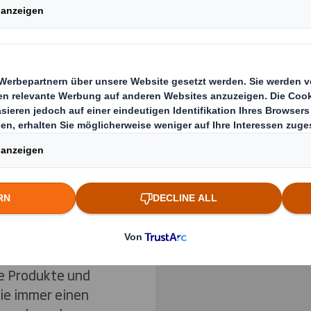
 stellen sich den
Previous slide
twickelnden Welt
22 Milliarden
Klicken Sie zum Vergrö
ür die Verpackung
Online-
r europäischen
 dass Plastik bei
afft werden sollte.
25
heiten und den
ommerce-Marktes
re Produkte und
Sie immer einen