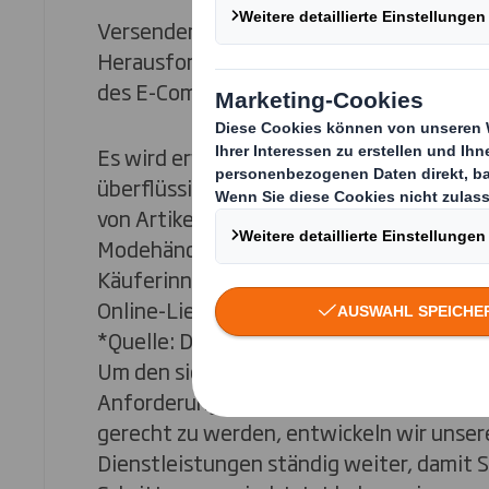
Versender:innen von DS Smith Paper Bags
Herausforderungen einer sich schnell en
des E-Commerce.
Es wird erwartet, dass bis 2030 mehr als 
überflüssige Kunststoffversandtaschen f
von Artikeln verwendet werden, die von 
Modehändlern geliefert werden. 74 % de
Käuferinnen und Käufer sind der Meinung,
Online-Lieferungen schrittweise abgesch
*Quelle: DS Smith-Umfrage, Februar 20
Um den sich ändernden Einkaufsgewohn
Anforderungen eines dynamischen E-C
gerecht zu werden, entwickeln wir unse
Dienstleistungen ständig weiter, damit 