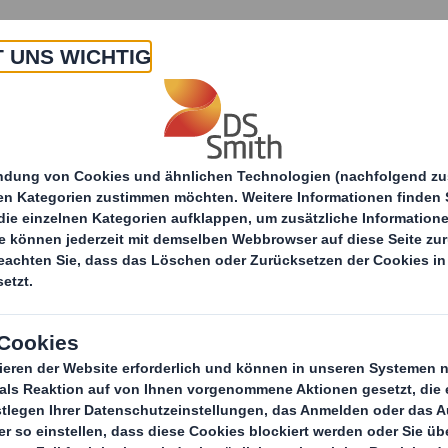
Über uns
Produkte & Services
Unsere Produkte
E-Commerce
DS Smith 
DS S
Maximale Ef