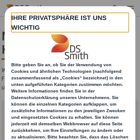
Skip to main content
Nehmen Sie mit uns
Kontakt auf
Wir sind für Sie da! Kontaktieren Sie uns, wenn Sie
Fragen zu DS Smith, unseren Verpackungslösungen
und Dienstleistungen haben.
DS Smith Packaging Austria GmbH
Heidestraße 14
2433 Margarethen am Moos
Kontaktformular