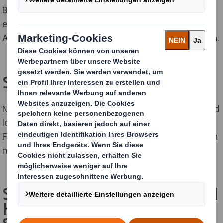
Bewerber und Bewerberinnen bekommen so noch
einmal die Chance sich zu beweisen und in den
Arbeitsalltag der offenen Position direkt einzutauchen.
Step 5 – Zweitgespräch
Nach der Arbeitserprobung findet noch eine zweite und
letzte Runde statt. Hier lassen wir in den meisten
Fällen die Arbeitserprobung revue passieren und klären
noch Details zu einer möglichen Zusage.
Step 6 - Sie haben es geschafft!
Herzlich willkommen bei der DS
Smith Packaging Austria Gmbh!