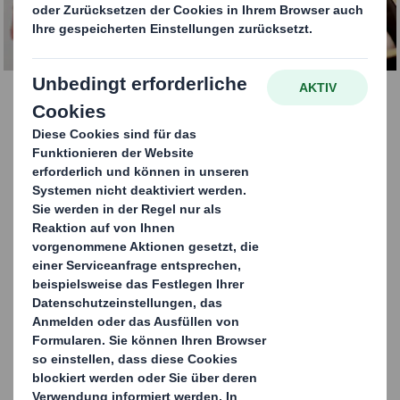
KONTAKT AUFNEHMEN
Meatainer
Unsere Meatainer minimieren ein Ausbeulen.
Zusätzlichen Schutz bietet eine Duabond Verbindung,
die aus Klebstoff und Tape besteht und Kontamination
eliminiert, die etwa bei Metallklammern auftritt. Die
robuste doppelwandige Wellpappe reduziert die
Wahrscheinlichkeit, dass die Palettenbox aufplatzt und
der Inhalt herausfällt, auf ein Minimum. Unsere
industrielle Fleischverpackung kann für alle
Palettengrößen auslegt werden und ist in der
fleischverarbeitenden Industrie als kostengünstige