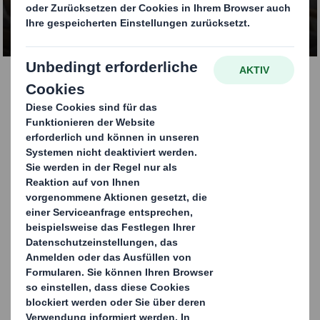
KONTAKT AUFNEHMEN
Bogenware
Bogenware und Zwischenlagen können
verwendet werden, um Ladungen zu sichern
und verschiedene Produkte zu trennen. Sie
können auch als Stapelhilfe, Zwischenlage in
Kartons und zur Sicherung von Waren auf
Paletten genutzt werden. Wir bieten Einzel-
bis Dreifachwelle, mit oder ohne Druck, für
Verarbeiter und Händler. Wellpappe ist das
günstigste, effektive und leicht zu