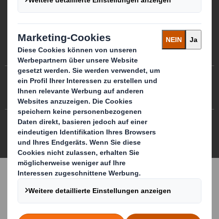
Cookie-Präferenzen
Datenschutzrichtlinie
Cookie-Richtlinie
Modern Slavery Statement
Site map
DS Smith 2026. Alle Rechte vorbehalten.
3.7.0.276