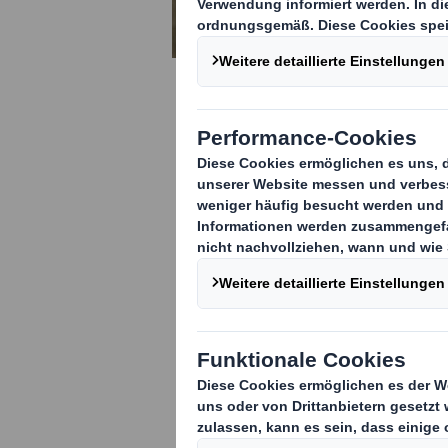
Die Umgest
DS Smith hat eine 
Supermärkten in g
könnten.
"Die Umgestaltung des 
Beratungsunternehmen f
Frischhalteboxen und Sc
können. Die fünf identif
Tonnen) pro Jahr aus un
Jetzt herunterla