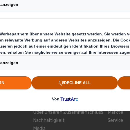
Führung in der Kreislaufwirtschaft
Ellen MacArthur Foundat
marktgangs
t neu
Wer wir sind
Was wir
Über DS Smith
Produkte
Über International Paper
Point of S
Über unseren Zusammenschluss
Märkte
Nachhaltigkeit
Service
Media