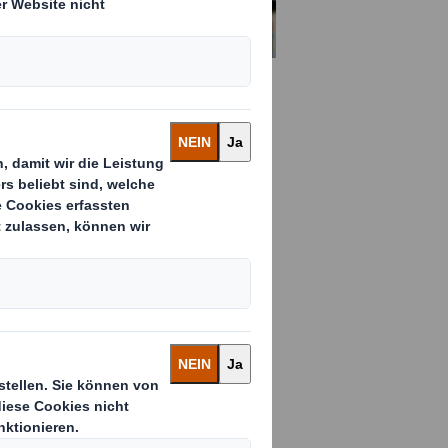
Bereichen von
 ersetzt werden
m führenden
erpackungen wie
are Materialien ersetzen
eiten (über 1,5 Millionen
z hervorgehoben.