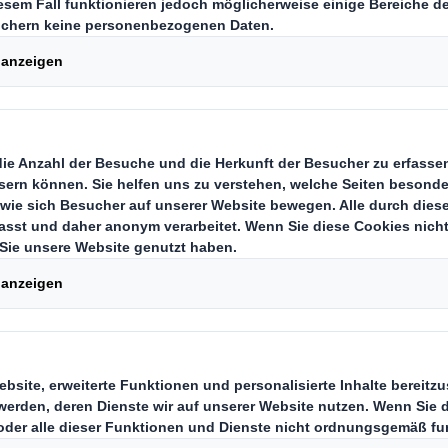
altung des Supermarktgangs
neue Studie veröffentlicht, nach der in nur fünf 
anz Europa jährlich 1,5 Millionen Tonnen Plastik
Supermarktgangs" wurde in Zusammenarbeit mit White Space, de
ür Wachstumsstrategien, entwickelt. Darin werden Kunststoffv
hrumpffolie genannt, die Supermärkte durch alternative, erneuerb
izierten Kategorien machen über 70 Milliarden einzelne Plastikeinh
d werden von DS Smith als Ziele für die Reduzierung und den Ersat
den