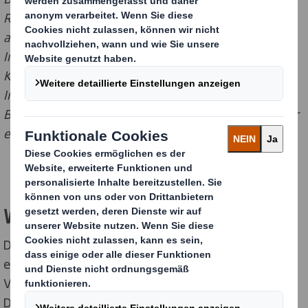
Rechtsberatung ersetzen. Es handelt sich um eine
allgemeine Zusammenfassung der EUDR, die auf
Informationen basiert, auf die DS Smith Zugriff hat.
Kunden sollten sich auf öffentlich zugängliche
Informationen der zuständigen EU- und nationalen
Behörden stützen und sich bei Bedarf hinsichtlich ihrer
eigenen Situation beraten lassen.
Was ist die EUDR?
Die EUDR (Verordnung der Europäischen Union zu
entwaldungsfreien Lieferketten) ist eine neue
Verordnung, die für unsere Branche gilt und am 30.
Dezember 2025 in Kraft treten wird. Ziel der