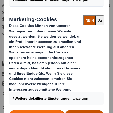
Verordnung ist es, Entwaldung und Waldschädigung zu
bekämpfen, indem sichergestellt wird, dass Produkte,
die auf dem EU-Markt in Verkehr gebracht, verfügbar
gemacht oder aus diesem exportiert werden, keine
Schäden an Wäldern verursacht haben.
Wie sieht der Zeitplan von DS Smith
aus, um die EUDR-Konformität zu
erreichen?
DS Smith arbeitet daran, die EUDR-Vorschriften
innerhalb der gesetzlich festgelegten Frist zu erfüllen.
Das bedeutet, dass wir spätestens am 30. Dezember