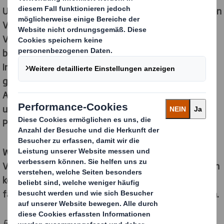
Um unseren Kunden dabei zu helfen, sich mit den neuen
Vorschriften vertraut zu machen, die die Zukunft der
Verpackungen und Lieferketten in der EU maßgeblich
beeinflussen werden, haben wir die wichtigsten
Informationen zur EUDR zusammengestellt. Dabei
gehen wir auf ihre Bedeutung, ihre Ziele sowie ihre
Auswirkungen auf die Beschaffung, Rückverfolgung
und Berichterstattung von Schlüsselrohstoffen durch
Prozessunternehmen ein.
Wir sind bestrebt, unsere Kunden bei diesen
Veränderungen zu unterstützen. Dazu bieten wir ihnen
konforme, nachhaltige Verpackungslösungen sowie
fachkundige Beratung zu gesetzlichen Anforderungen.
Bitte beachten Sie, dass diese Informationen keine