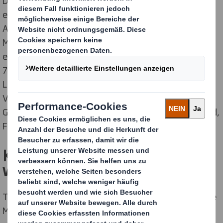
Dennoch verschickten Online-Modehändler laut einer
ergänzenden Analyse von Development Economics im
Auftrag von DS Smith allein im vergangenen Jahr 2,9
Milliarden Kunststoffversandtaschen in sechs
europäischen Schlüsselmärkten. Das entspricht etwa
7,8 Millionen Verpackungen pro Tag. Im europäischen
[2]
Ländervergleich des Einsatzes von „sekundären“
Versandverpackungen aus Kunststoff liegt
Großbritannien an der Spitze, gefolgt von Deutschland,
Frankreich, Spanien, Italien und Polen.
Kunststoffverbrauch wird
weiter steigen
Trotz steigender Nachfrage nach Alternativen wird die
Menge an sekundären Kunststoffverpackungen im