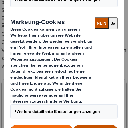
beispielsweise mehr als zwei Drittel (76,7 %) der
Spanier:innen an, dass sie es vorziehen, ihre Online-
Einkäufe in Wellpappe oder Papier verpackt zu erhalten.
Ähnlich sieht es in Polen (76,6 %), Italien (76,5 %),
Deutschland (75 %), Frankreich (71,5 %) und
Großbritannien (67 %) aus. Mit ein Grund für dieses
Votum: Mehr als die Hälfte (51%) der Befragten hat ein
schlechtes Gewissen, wenn ihre Bestellung in Plastik
verpackt ist.
Kontaktieren Sie uns