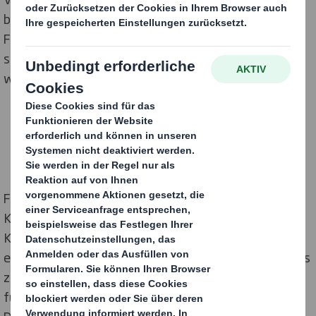
belegen, dass Kunststoffverpackungen im Online-
Fashionhandel weiter signifikant zunehmen - obwohl
sich die Mehrheit der Europäer:innen Alternativen
wünscht.
Fast drei Viertel der Menschen in den europäischen
[1]
Kernmärkten
(74 %) sprechen sich für ein Ende der
Kunststoffverpackungen im Onlinehandel aus, sofern
ein Ersatz aus Wellpappe oder Papier verfügbar ist - das
zeigt eine Umfrage von DS Smith, einem der weltweit
führenden Anbieter von Verpackungen aus Wellpappe.