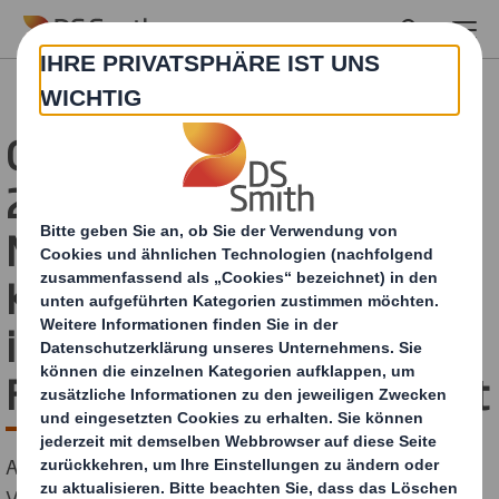
Skip to main content
Gegen den Trend: Bis
2030 werden 21,8
Milliarden
Kunststoffverpackungen
im europäischen Online-
Fashionhandel verwendet
Aktuelle Ergebnisse einer Marktanalyse und einer
Verbraucherbefragung im Auftrag von DS Smith