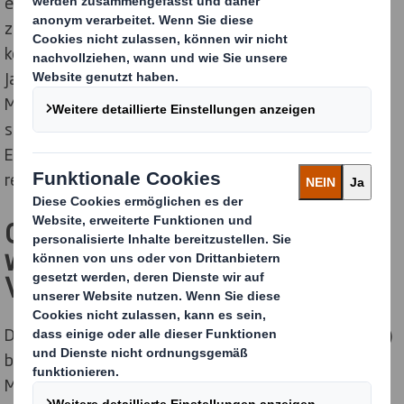
europäischen Online-Modehandel bis 2030 um 47 %
zunehmen. Die Anzahl der Kunststoffverpackungen
könnte in diesem Zeitraum auf bis zu 4,2 Milliarden pro
Jahr ansteigen, was einer Gesamtmenge von 21,8
Milliarden entspricht. Dies steht im Gegensatz zum
stationären Einzelhandel, wo die Verwendung von
Einweg-Kunststoffverpackungen seit 2022 stark
reduziert wurde.
Gewissensfrage: Einkaufende
wünschen sich
Verpackungsalternativen
Die Mehrheit der Europäerinnen und Europäer (73,8 %)
befürwortet den Wechsel zu leichter recycelbaren
Materialien, wie die Umfrage zeigt. So geben