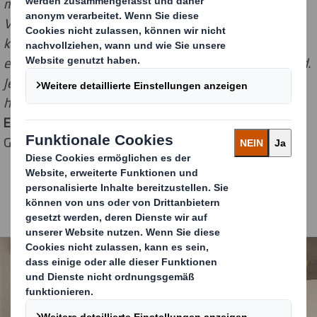
mich, die Einführung von RES für
Verpackungshersteller aller Größen bekannt geben zu
können. Bisher haben wir dafür gesorgt, dass unsere
eigenen Verpackungen zu 100 Prozent recycelbar sind.
Jetzt richten wir unseren Blick über die von uns
hergestellten Verpackungen hinaus.“
, sagt
Jonathan
Edmunds
, Head of Recyclability, Sustainability and
Government Affairs bei DS Smith Recycling.