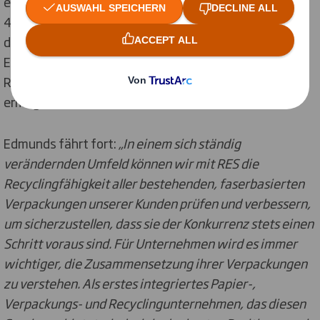
entsprechen den Industriestandards von CEPI und
4evergreen. Die Kunden von DS Smith erhalten
detaillierte Daten und einen Analysebericht, der die
Ergebnisse zusammenfasst und eine Bewertung der
Recyclingfähigkeit der Verpackung von -100 bis +100
ermöglicht.
Edmunds fährt fort:
„In einem sich ständig
verändernden Umfeld können wir mit RES die
Recyclingfähigkeit aller bestehenden, faserbasierten
Verpackungen unserer Kunden prüfen und verbessern,
um sicherzustellen, dass sie der Konkurrenz stets einen
Schritt voraus sind. Für Unternehmen wird es immer
wichtiger, die Zusammensetzung ihrer Verpackungen
zu verstehen. Als erstes integriertes Papier-,
Verpackungs- und Recyclingunternehmen, das diesen