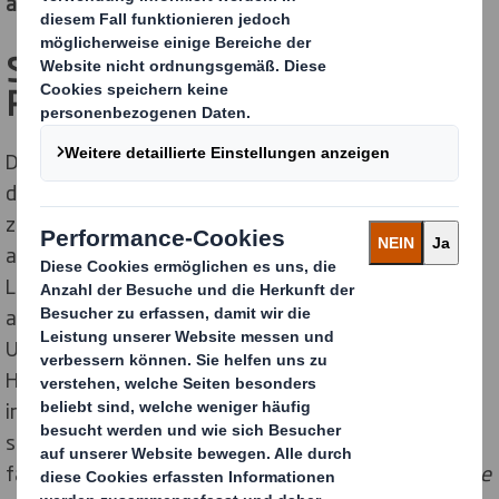
anbietet.
Spezifische Tests für maximale
Recyclingfähigkeit
Die Gesetzgebung entwickelt sich ständig weiter, um
die Entwicklung nachhaltigerer Verpackungslösungen
zu fördern. Angesichts der zahlreichen Anforderungen
an Verpackungen - von der Recyclingfähigkeit über die
Leistungsfähigkeit bis hin zur Ästhetik - wird es immer
anspruchsvoller, allen gerecht zu werden. Um
Unternehmen bei der Bewältigung dieser
Herausforderungen zu unterstützen, führt DS Smith
im Rahmen des Recyclability Evaluation Service (RES)
spezifische Tests durch, um die Recyclingfähigkeit von
faserbasierten Verpackungen zu bestimmen.
„Ich freue