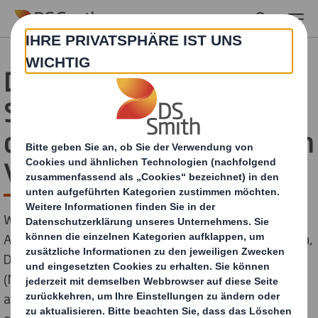
Skip to main content
DS Smith startet neuen
Service zur Bewertung
der Recyclingfähigkeit von
Verpackungen
Wien, London, 4. März 2025. – Der global tätige
Anbieter innovativer Wellpappe-Verpackungslösungen,
DS Smith, mit Standorten in Margarethen am Moos
(Niederösterreich), Kalsdorf (Steiermark), Neumarkt
am Wallersee (Salzburg) und Wien gibt die Einführung