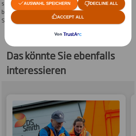
strenge vierstufige Methodik zur Ermittlung der 500
besten Unternehmen, die anhand von mehr als 20
Schlüsseldaten bewertet wurden.
Das könnte Sie ebenfalls
interessieren