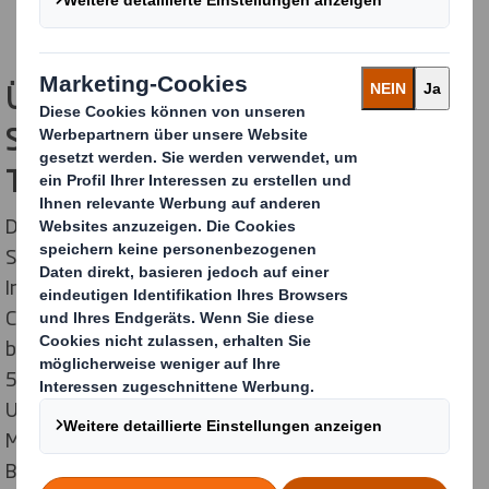
Über die Liste der "World's Most
Sustainable Companies 2024" des
Time Magazine
Das Time Magazine hat in Zusammenarbeit mit
Statista - einer globalen Daten- und Business
Intelligence-Plattform - die "World's Most Sustainable
Companies" für das Jahr 2024 ermittelt. Das Ranking
begann mit einer umfassenden Auswahl von mehr als
5.000 der weltweit größten und einflussreichsten
Unternehmen unter Berücksichtigung von Umsatz,
Marktkapitalisierung und öffentlichem
Bekanntheitsgrad. Das Verfahren umfasste eine