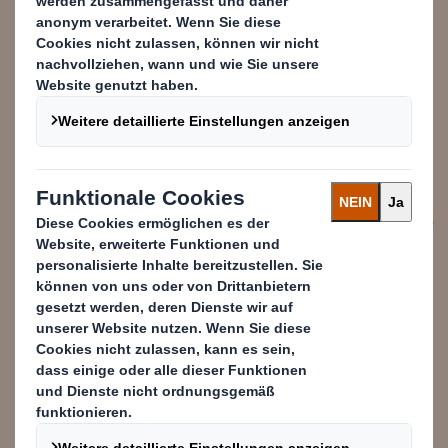
Nachhaltigkeitsstrategie. Wir
werden unsere Kunden auch
weiterhin tatkräftig bei der
Umstellung auf eine CO2-
reduzierte Kreislaufwirtschaft
unterstützen.
Wouter van Tol
Head of Sustainability & Community
Affairs, DS Smith