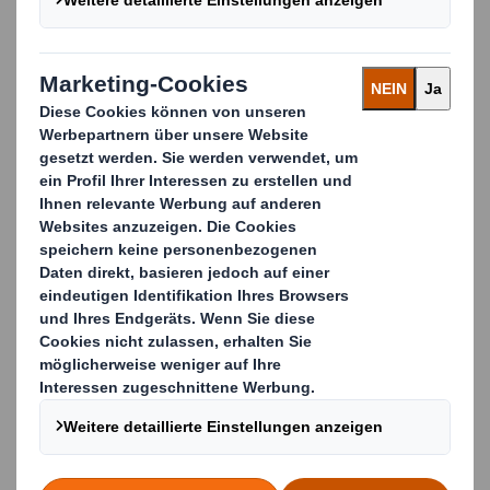
Ein moderner, schlanker Look, der die
Aufmerksamkeit der Kunden auf sich zieht, da die
Shelf-Ready-Lösung leicht in ein POS-Display
verwandelt werden kann
Sichere Lieferung, funktionale und stabile
Palettierung während des Transportvorgangs
Effizientes, robustes Design
gewährleistet die
sichere Lieferung von Reinigungsprodukten in einer
komplexen E-Commerce-Lieferkette
Innovativer und haltbarer Griff
, der es den Käufern
ermöglicht, mehrere Reinigungsprodukte
gleichzeitig zu tragen