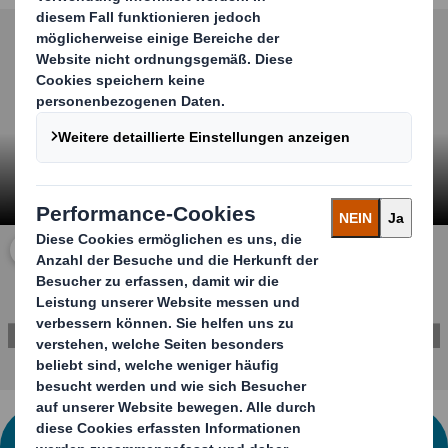
Carousel. Use previous and next buttons to move betwe
Klicken Sie zum Vergrößern des Videos
ERFAHREN SIE ALLES ÜBER UNSERE HOME