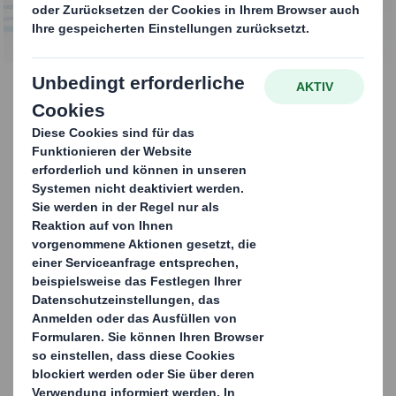
MEHR ERFAHREN
Veränderung leben
Ziel war es, eine verbraucher- und umweltfreundliche
Multipack-Lösung für verschiedene Vertriebskanäle zu
entwickeln. Gemeinsam mit Unilever gestalteten wir
eine Lösung, die allen Anforderungen einer sich
wandelnden Welt gerecht wird. Durch die Analyse aller
Anforderungen in der Lieferkette konnten wir
maßgeschneiderte Verpackungen entwickeln. Vom
Design bis hin zu nachhaltigem Materialien und allem
was dazwischen liegt wurde alles berücksichtigt.