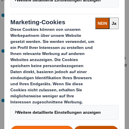
Realitätsnahe Analyse von Lieferketten für E-
Commerce-Zustellungen, einschließlich der Messung
der G-Kräfte, die auf Pakete während des Transports
einwirken, um Verschwendung zu reduzieren und
beschädigte Pakete zu vermeiden.
Neue Versuche zur Verstärkung natürlicher
Papierfasern, um die Materialien für das Design und die
Herstellung von Verpackungen zu optimieren. Die neue
Technologie ermöglicht es, überschüssige Fasern aus
der Verpackung zu entfernen und gleichzeitig die
Gesamtfestigkeit und Widerstandsfähigkeit der
Verpackung zu verbessern.
700 DS Smith-Designer werden in Partnerschaft mit
der Ellen MacArthur Foundation im Kreislaufdesign
geschult, damit alle Kunden Zugang zu
Kreislaufverpackungen und Dienstleistungen haben.