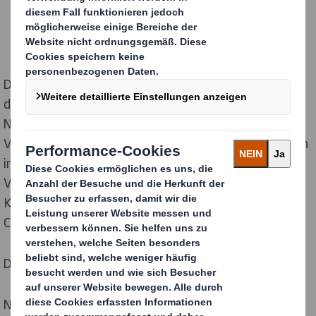
Die erhöhten Investitionen untermauern die neue, auf
die Kreislaufwirtschaft ausgerichtete
Nachhaltigkeitsstrategie des
Verpackungsunternehmens, die vorsieht, allen Kunden
innerhalb von zwei Jahren zu 100 % recycelbare
Verpackungen anzubieten und bis 2025 eine Milliarde
Kunststoffverpackungen in Supermärkten und im E-
Commerce zu ersetzen.
Das F&E-Programm umfasst die folgenden Projekte
Neue Werkstoffe