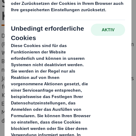
Strategie der
Kreislaufwirtschaft
DS Smith, das nachhaltige Verpackungsunternehmen
(FTSE 100), kündigte ein F&E- und Innovationspaket im
Wert von 100 Millionen Pfund an, um seine Arbeit im
Bereich der Kreislaufwirtschaft zu beschleunigen. Die
neuen Investitionen über einen Zeitraum von fünf
Jahren umfassen die Einrichtung eines neuen Zentrums
für bahnbrechende Technologien im Vereinigten
Königreich, die Entwicklung neuer Materialien zum
Ersatz von Kunststoffen und ein Pilotprojekt zur
Messung des G-Kraft-Schocks bei Verpackungen für
den Heimtransport.