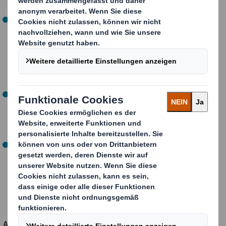
Beschleunigte Investitionen in die Entwicklung neuer
Materialien, einschließlich neuer vollständig
recycelbarer, durchsichtiger Verpackungen, die
Kunststofffenster in Sandwich- und Fertiggerichte-
Verpackungen ersetzen sollen, sowie neue Forschung
zu alternativen Naturfasern.
Ausweitung der Barrieretechnologien, wie z. B. die
kürzlich erfolgte Erprobung von 'Touchguard', einer
Verpackungsbeschichtung, die die Übertragung von
Viren verhindert.
Anwendung der Wissenschaft auf Fasern: Eingehende
Analyse verschiedener Fasern in Recyclingpapier und
Wellpappe, um deren Festigkeit, Elastizität und
Recyclingeigenschaften zu optimieren.
Abfallvermeidung