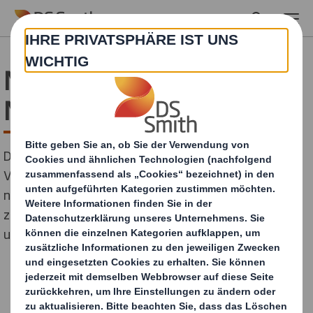
Skip to main content
Neue
Nachhaltigkeitsstrategie
DS Smith, ein führender Anbieter von nachhaltigen
Verpackungslösungen des FTSE 100, hat heute seine
neue Nachhaltigkeitsvision und -strategie “Jetzt. Und
zukünftig.“ vorgestellt, die ehrgeizige Verpflichtungen
und Ziele für das nächste Jahrzehnt festlegt.