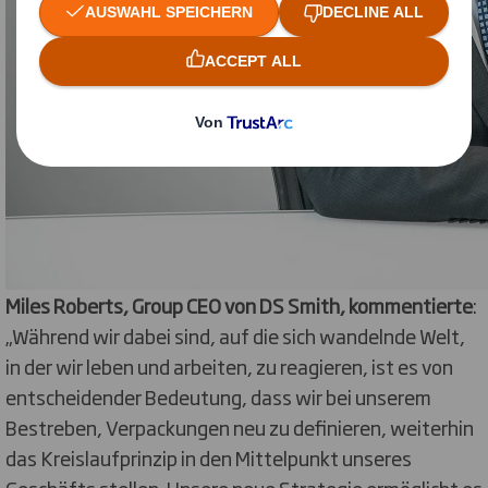
Miles Roberts, Group CEO von DS Smith, kommentierte
:
„Während wir dabei sind, auf die sich wandelnde Welt,
in der wir leben und arbeiten, zu reagieren, ist es von
entscheidender Bedeutung, dass wir bei unserem
Bestreben, Verpackungen neu zu definieren, weiterhin
das Kreislaufprinzip in den Mittelpunkt unseres