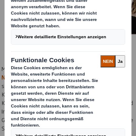
Mit seiner neuen, zweistufigen
Nachhaltigkeitsstrategie “Jetzt. Und zukünftig.“
wird
sich DS Smith weiterhin auf den Übergang zu einer
Kreislaufwirtschaft konzentrieren. Dabei wird der
Konzern eng mit Kunden, Gemeinden, Regierungen und
Influencern zusammenarbeiten, um Materialien in
Gebrauch zu halten, Abfall zu vermeiden und natürliche
Systeme zu regenerieren. Das Unternehmen wird sich