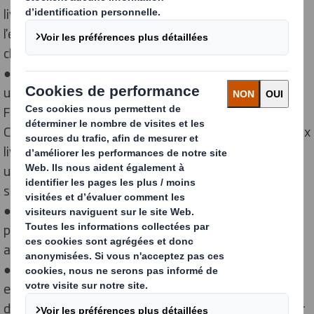
livraisons de vêtements en ligne en France d'ici 2030 -
l'équivalent de plus de 83 000 sacs plastiques livrés
chaque heure
● Depuis l'interdiction en 2016 des sacs plastiques à
usage unique dans les points de vente physiques en
France, leur utilisation a considérablement diminué.
Cependant, cette réglementation ne s'applique pas aux
livraisons du commerce en ligne, ce qui entraîne une
utilisation croissante des sacs plastiques dans ce
secteur.
● 7 Français sur 10 (71%) souhaitent l'élimination
progressive des sacs plastiques lorsque des
alternatives sont disponibles
● Pour éviter d'annuler les progrès de l'interdiction
existante des sacs plastiques, l'entreprise
d'emballages durables DS Smith appelle à faire évoluer