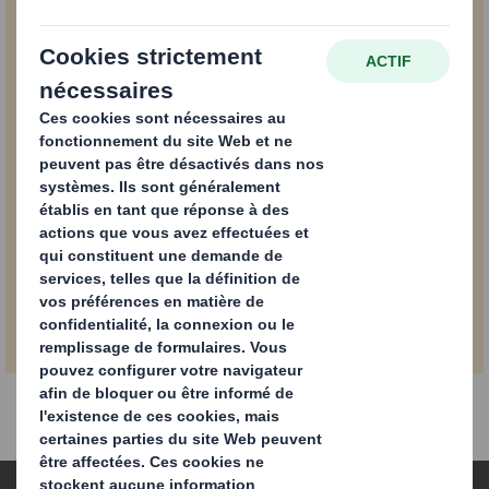
des fruits et légumes
. .
PDF
Télécharger
4,6 MB