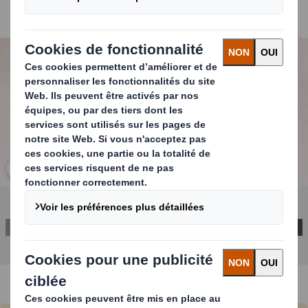
BIO et segment premium
Carousel. Use previous and next buttons to move betwe
Cliquez pour agrandir l’image