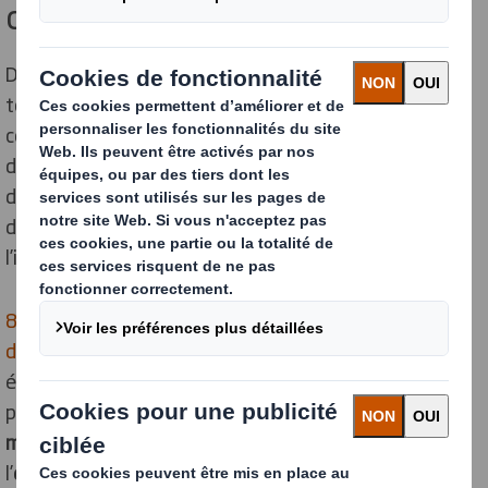
chez DS Smith
DS Smith intègre les questions environnementales
tout au long du
cycle de vie
des emballages, de leur
conception jusqu’à leur fin de vie. Dans une logique de
durabilité, l’entreprise s’inscrit dans une démarche
d’économie circulaire. Cette transition est menée via
des actions concrètes visant à réduire toujours plus
l’impact de ses activités sur les générations futures.
80 % des déchets sont produits lors de la conception
d’un produit
. L’innovation doit commencer dès cette
étape cruciale pour éliminer toutes les sources de
pollution en
matière de packaging
. Le choix des
matières premières
est essentiel pour réduire
l’
empreinte carbone
de l’emballage.