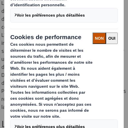
Les consommateurs accordent de plus en plus
d’importance au packaging. Ce constat vient autant
d’un
engagement environnemental
que d’une envie de
connaître une expérience d’achat personnalisée.
L’emballage cumule désormais de nombreux rôles
importants : transport, protection, présentation,
support marketing… Pour suivre les tendances et créer
un
emballage durable
capable de remplir ces
différentes fonctions, les innovations se multiplient.
DS Smith s’impose comme un leader dans le
développement de solutions d’emballages innovants.
Pour répondre aux nouveaux enjeux du commerce, nous
repoussons sans cesse les limites de la créativité dans
la conception de nos
packagings innovants
.
Les fondements de l’innovation