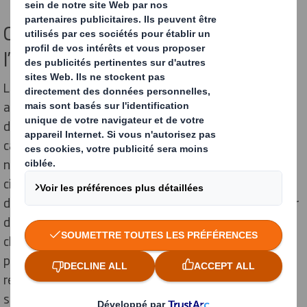
Collaborations et partenariats pour
l’innovation
Le centre R&D et d’innovation, R8, a été conçu pour
accélérer la recherche et le développement
d’
emballages innovants
. Dans cet espace neutre en
carbone, les équipes de DS Smith étudient toutes les
nouvelles possibilités afin de créer des solutions
circulaires. Les enjeux sont importants : réduire les
déchets et la pollution, préserver la nature, développer
des emballages écologiques. Le tout, en offrant aux
clients des solutions pratiques, adaptées à leurs
problématiques métiers. L’innovation implique une
recherche continue et passe par le développement de
solutions sur mesure. C’est la clé pour faciliter la