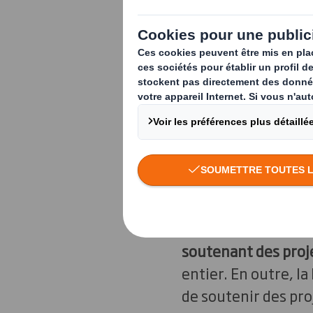
Créée et présidée 
objectifs de
sensibi
soutenant des proj
entier. En outre, l
de soutenir des pro