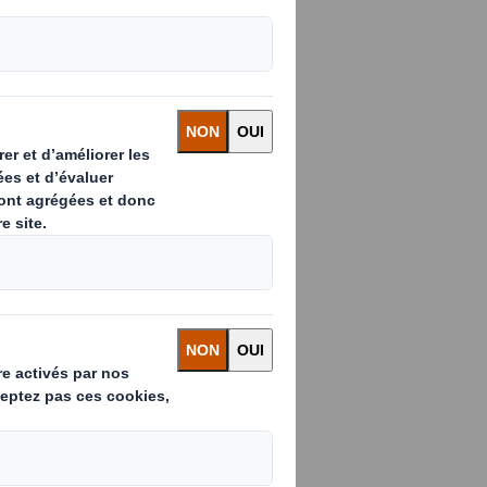
s engagements en
France, devient
s.