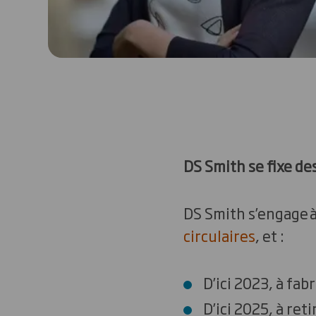
DS Smith se fixe de
DS Smith s’engage 
circulaires
, et :
D’ici 2023, à fa
D’ici 2025, à re