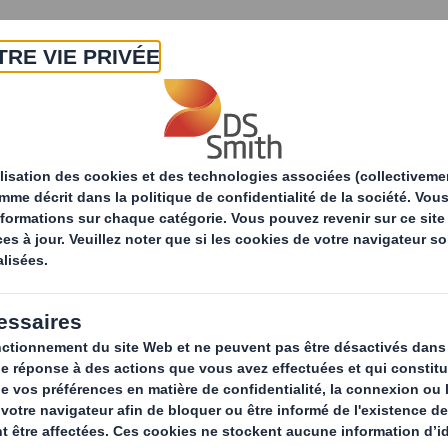
A propos
Produits & Services
Développ
tés
DS Smith est partenaire de la Fondation GoodPla
st partenaire de la
t