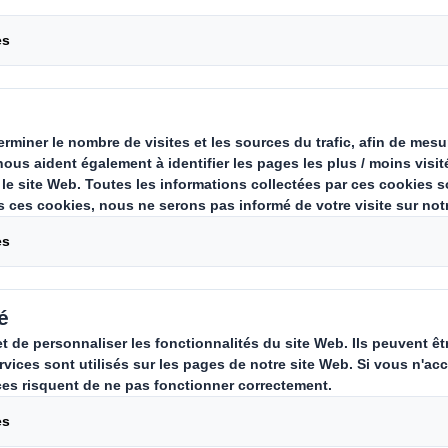
a stratégie de développement durable et de se
nement et de l’éducation, DS Smith Packaging 
ndation GoodPlanet
pour une durée de trois an