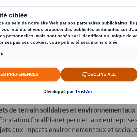
par Yann Arthus-Bertrand, la Fondation GoodPl
liser l’ensemble des acteurs aux enjeux écolog
ets de terrain solidaires et environnementaux
a Fondation GoodPlanet permet aux entreprises
jets aux impacts environnementaux et sociaux fo