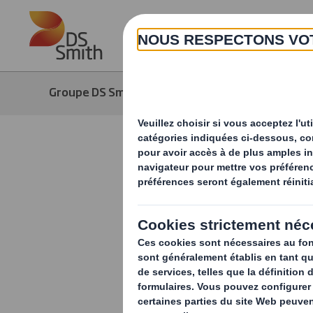
Skip to main content
Groupe DS Smith
Média
Actuali
DS Smith e
GoodPlane