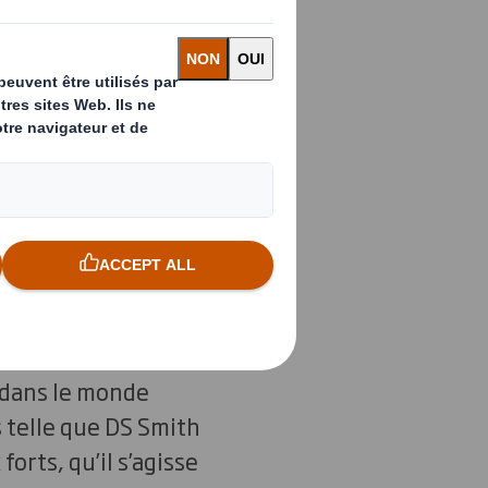
anet a pour
iques tout en
dans le monde
 telle que DS Smith
rts, qu’il s’agisse