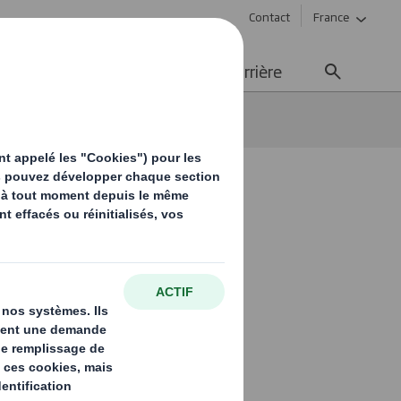
Contact
France
ement durable
Média
Carrière
net
 Fondation