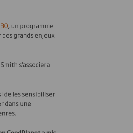
030
, un programme
ur des grands enjeux
 Smith s’associera
 de les sensibiliser
er dans une
enres.
on GoodPlanet a mis