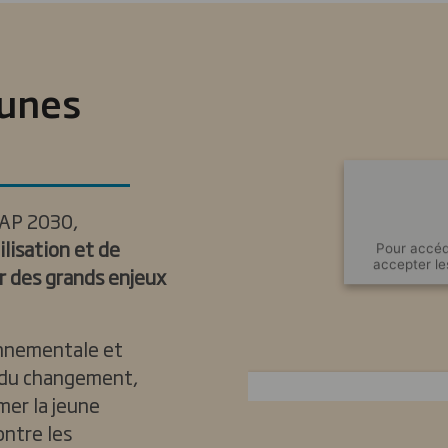
eunes
CAP 2030,
lisation et de
Pour accéd
accepter le
r des grands enjeux
onnementale et
e du changement,
mer la jeune
ontre les