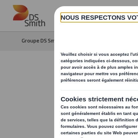
Skip to main content
Groupe DS Smith
Développement durab
DS Smith s
GoodPlane