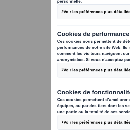
Dans le cadre de le
préserver l’enviro
Packaging France e
de trois ans
.