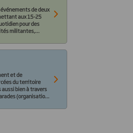
s événements de deux
ermettant aux 15-25
uotidien pour des
ités militantes,
ent et de
cées du territoire
 aussi bien à travers
marades (organisation
de campagnes
té dans les
de réduction le