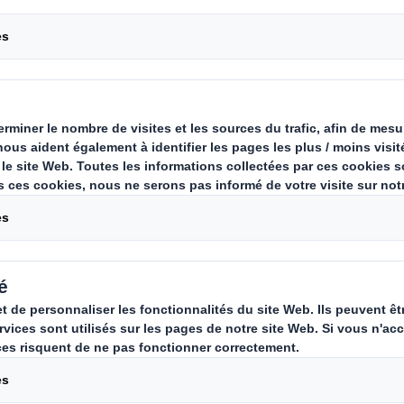
urs engagements communs, de sensibiliser la p
nnement pour développer un monde plus durab
t la Fondation GoodPlanet deviennent partena