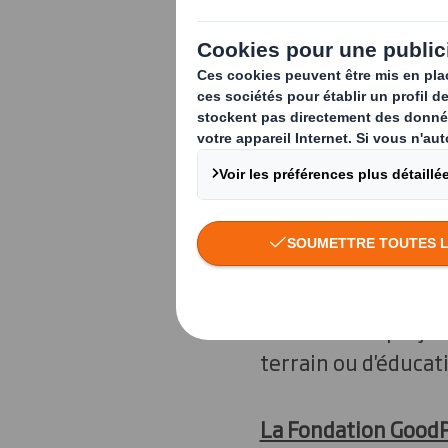
Fondée et présidée
objectif de sensibi
en soutenant des pr
De plus, la Fondat
soutenir des projet
terrain ou d'éducat
La Fondation GoodP