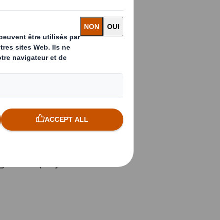
lanet a pour
 sur les enjeux tout
e DS Smith de
gisse de projets de