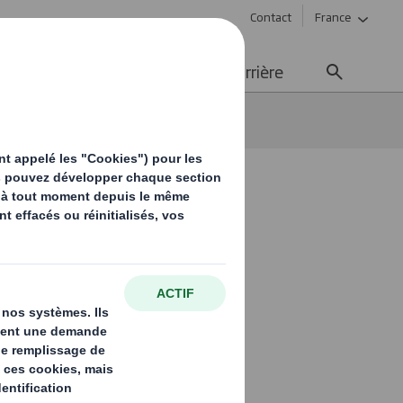
Contact
France
ement durable
Média
Carrière
tion