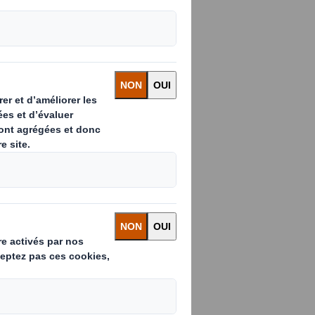
opulation à
le,
DS Smith
ires pour une durée