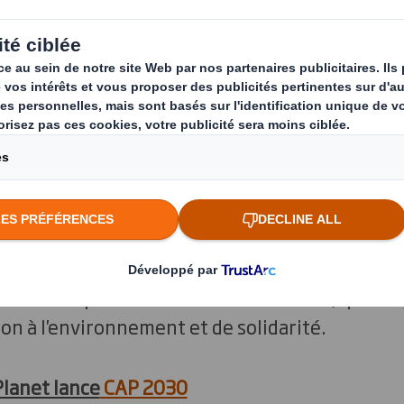
 par Yann Arthus-Bertrand, la Fondation GoodP
liser l’ensemble de toutes les parties prenantes
ojets solidaires à travers le monde.
ion GoodPlanet permet à des entreprises comm
s à fort impact socio-environnemental, qu'il s'a
ion à l'environnement et de solidarité.
lanet lance
CAP 2030