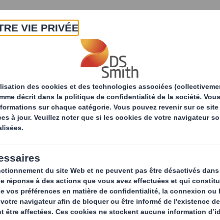
A propos
Produits & Services
Développ
le
Partenariat Fondation GoodPlanet
’associe à la Fonda
t