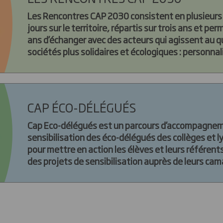
Les Rencontres CAP 2030 consistent en plusieur
jours sur le territoire, répartis sur trois ans et p
ans d’échanger avec des acteurs qui agissent au q
sociétés plus solidaires et écologiques : personnal
associations, artistes, scientifiques.
CAP ÉCO-DÉLÉGUÉS
Cap Eco-délégués est un parcours d’accompagnem
sensibilisation des éco-délégués des collèges et ly
pour mettre en action les élèves et leurs référents
des projets de sensibilisation auprès de leurs ca
d’évènements dans l’établissement, d’ateliers, 
d’affichage…), d’action pour préserver la biodiversi
établissements (nichoirs, hôtels à insectes, etc), 
gaspillage, ou encore d’économie d’énergie.