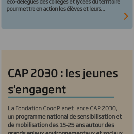
éco-délégués des collèges et lycées du territoire
pour mettre en action les élèves et leurs
référents aussi bien à travers des projets de
sensibilisation auprès de leurs camarades
(organisation d’évènements dans
l’établissement, d’ateliers, de campagnes
d’affichage…), d’action pour préserver la
biodiversité dans les établissements (nichoirs,
hôtels à insectes, etc), de réduction le
gaspillage, ou encore d’économie d’énergie.
CAP 2030 : les jeunes
s'engagent
La Fondation GoodPlanet lance CAP 2030,
un
programme national de sensibilisation et
de mobilisation des 15-25 ans autour des
grands enjeux environnementaux et sociaux
.