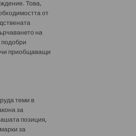
аждение. Това,
еобходимостта от
одствената
сърчаването на
а подобри
ърчи приобщаващи
руда теми в
акона за
нашата позиция,
 марки за