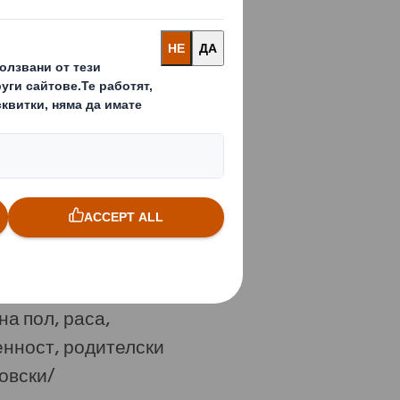
ез нашата по-
чици, клиенти и
лната общност.
екс за Поведение
риминационна
 да надграждаме
на пол, раса,
енност, родителски
овски/