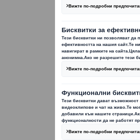
Реализирането
съществено зн
Като отговоре
широкообхват
върху отделни
които живеят и
Ние осигуряваме ди
опит и подкрепа ни
много случаи наши
индустриални парк
работодател в тез