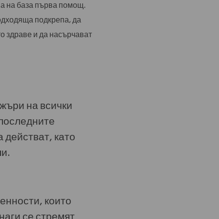
а на база първа помощ.
подходяща подкрепа, да
о здраве и да насърчават
жъри на всички
 последните
 действат, като
и.
енности, които
наги се стремят