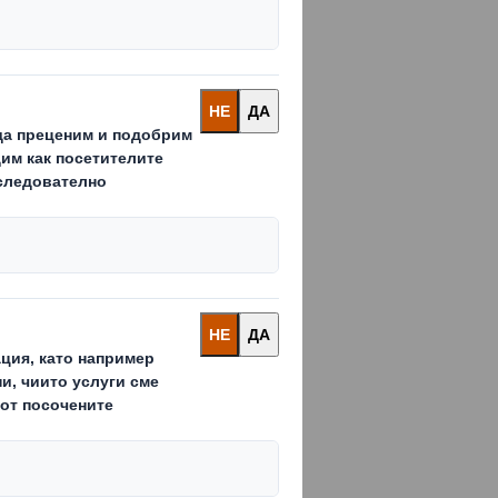
ли е от
на бизнеса.
равоотношения
остите, в
уши. Чрез техния
 семейство. В
олемите градове в
прави значим