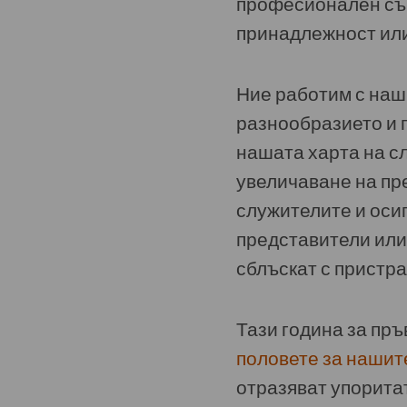
професионален съю
принадлежност ил
Ние работим с наш
разнообразието и 
нашата харта на с
увеличаване на пр
служителите и осиг
представители или
сблъскат с пристр
Тази година за пр
половете за нашит
отразяват упоритат