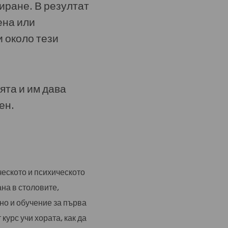
иране. В резултат
ена или
 около тези
ята и им дава
ен.
еското и психическото
на в столовите,
но и обучение за първа
урс учи хората, как да