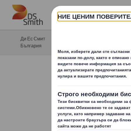
Skip to main content
Ди Ес Смит
И
Устойчивост
България
Грижа за 
В Ди Ес Смит 