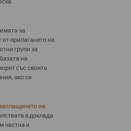
еска
темата за
 от прилагането на
отни групи за
базата на
ворят със своите
ния, ако се
 заплащането на
елствата в доклада
м честна и