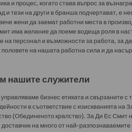
ка и процес, когато става въпрос за възнагр
д и тези на други в бранша подчертават, е н
вече жени да заемат работни места в произв
Смит има желание да поеме водеща роля в на
е на персонал и възможности за работа, за д
 половете на нашата работна сила и да нас
м нашите служители
управляваме бизнес етиката и свързаните с т
дейности в съответствие с изискванията на З
тво (Обединеното кралство). За Ди Ес Смит 
 доставчик на много от най-разпознаваемите