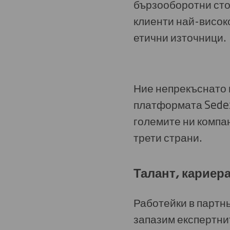
бързооборотни сто
клиенти най-високо
етични източници.
Ние непрекъснато 
платформата Sedex
големите ни компа
трети страни.
Талант, кариер
Работейки в партн
запазим експертни