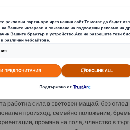
ширяваме влиянието си, като работодател чр
аинтересовани страни от изпълнители, достав
артньори, създавайки точки за допир с глоба
тодател на равните възможности. Нашият Код
ашия ангажимент да се стремим към недиск
основана на нашите ценности. Ние се стремим
а работна сила в световен мащаб, без оглед 
ионален произход, семейно положение, брем
ориентация, промяна на пола, членство в търг