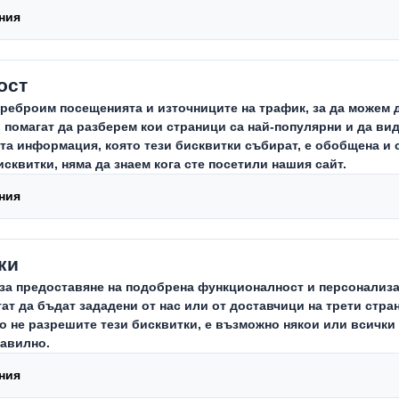
 на потенциала на нашите служите
ачение за продължаващия растеж 
н работодател, ние сме наясно с
ното въздействие на трудовите п
те лица, техните семейства и общн
 работят.
ректна заетост и препитание за над 32 000 д
е оказваме влияние върху техните приятели и
те производствени обекти се намират извън г
ове или по-малко населени райони, което ни 
и населени места.