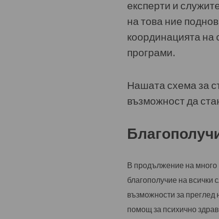
експерти и служит
на това ние подно
координацията на 
програми.
Нашата схема за с
възможност да ста
Благополуч
В продължение на много 
благополучие на всички с
възможности за преглед н
помощ за психично здраве