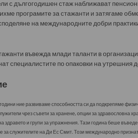
ели с дългогодишен стаж наближават пенсион
вихме програмите за стажанти и затягаме обм
споделяне на международните добри практики
тажанти въвежда млади таланти в организаци
нат специалистите по опаковки на утрешния д
ие
години ние развиваме способността си да подкрепяме физич
лужители чрез съвети за хранене, опции за здравословна хра
а здравето и групи за упражнения. Тази година беше въведе
 за служителите на Ди Ес Смит. Този международно признат к