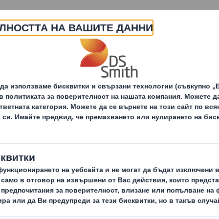
За нас
Продукти и услуги
зграждане на Стабилни
Да се грижим за нашит
Основи
общности
нашите служители
нашият най-ценен актив са нашите