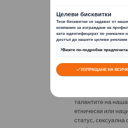
Ние също така раз
широка мрежа от з
благотворителни п
Разнообразие
Ди Ес Смит е рабо
подробно описва н
групова култура, 
талантите на нашат
етнически или нац
статус, сексуална 