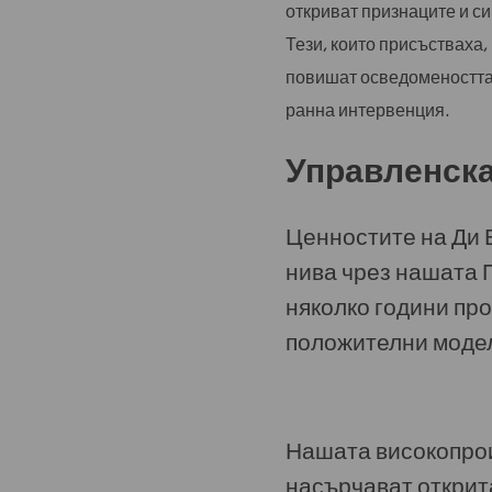
откриват признаците и с
Тези, които присъстваха,
повишат осведомеността 
ранна интервенция.
Управленска
Ценностите на Ди 
нива чрез нашата 
няколко години пр
положителни модел
Нашата високопрои
насърчават открит