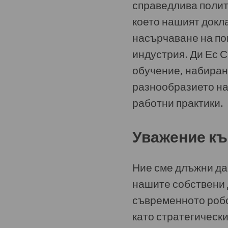
справедлива полити
което нашият докла
насърчаване на по
индустрия. Ди Ес 
обучение, набиран
разнообразието на
работни практики.
Уважение къ
Ние сме длъжни да 
нашите собствени 
съвременното робс
като стратегически