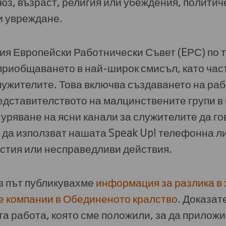
з, възраст, религия или убеждения, политич
и увреждане.
ия Европейски Работнически Съвет (EРС) по 
приобщаването в най-широк смисъл, като част
лужителите. Това включва създаването на раб
едставителството на малцинствените групи в 
уряване на ясни канали за служителите да го
 да използват нашата Speak Up! телефонна ли
астия или несправедливи действия.
ъв път публикувахме
информация за разлика в
е компании в Обединеното кралство
. Доказат
а работа, която сме положили, за да приложи