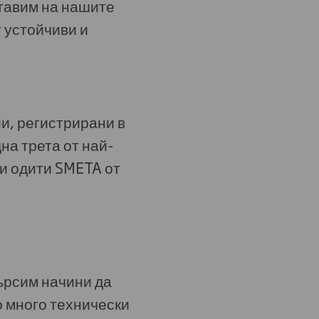
тавим на нашите
т устойчиви и
и, регистрирани в
на трета от най-
и одити SMETA от
ърсим начини да
о много технически