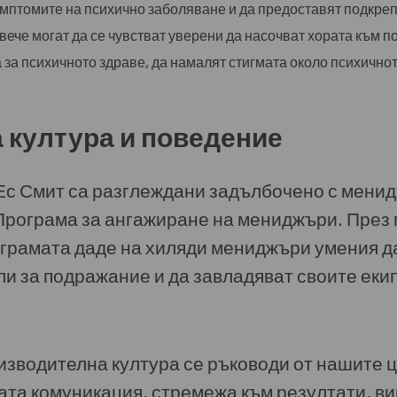
имптомите на психично заболяване и да предоставят подкреп
 вече могат да се чувстват уверени да насочват хората към 
за психичното здраве, да намалят стигмата около психичнот
 култура и поведение
Ес Смит са разглеждани задълбочено с менид
Програма за ангажиране на мениджъри. През
ограмата даде на хиляди мениджъри умения да
и за подражание и да завладяват своите екип
зводителна култура се ръководи от нашите ц
ата комуникация, стремежа към резултати, ви