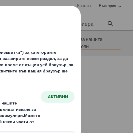
Контакт
България
Устойчивост
Медии
Кариера
е служителите и
Грижа за нашите
служители
 служители.