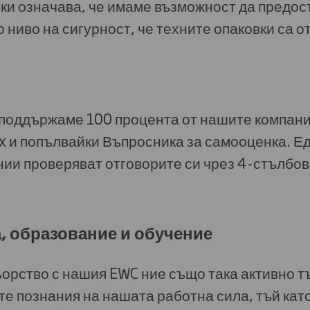
ки означава, че имаме възможност да предос
 ниво на сигурност, че техните опаковки са о
поддържаме 100 процента от нашите компани
 и попълвайки Въпросника за самооценка. Ед
нии проверяват отговорите си чрез 4-стълбов
а, образование и обучение
ьорство с нашия EWC ние също така активно т
те познания на нашата работна сила, тъй кат