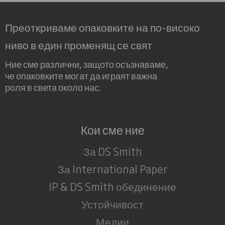
Преоткриваме опаковките на по-високо
ниво в един променящ се свят
Ние сме различни, защото осъзнаваме,
че опаковките могат да играят важна
роля в света около нас.
Кои сме ние
За DS Smith
За International Paper
IP & DS Smith обединение
Устойчивост
Медии