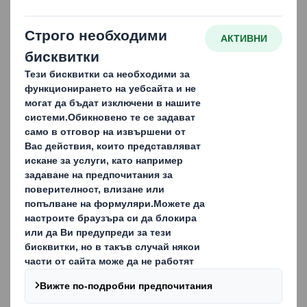
2025-06-23
DS Smith България представи
иновативни опаковъчни
решения на Automotive Forum
Bulgaria 2025