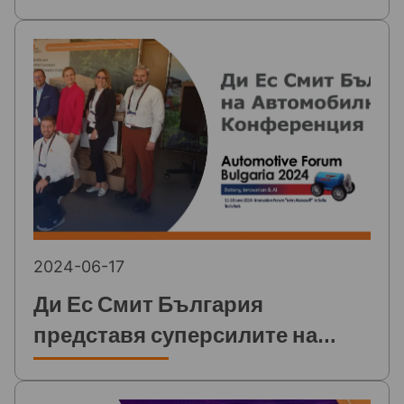
2024-06-17
Ди Ес Смит България
представя суперсилите на
опаковките от велпапе по
време на Автомобилната