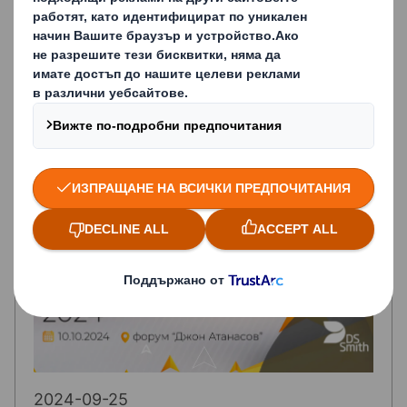
2024-11-14
Ди Ес Смит България спечели
престижна награда за
устойчивост и иновативност в
конкурса Приз Пак 2024 с цели
3 иновативни опаковъчни
решения
2024-09-25