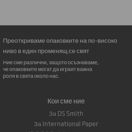
Преоткриваме опаковките на по-високо
ниво в един променящ се свят
Ние сме различни, защото осъзнаваме,
че опаковките могат да играят важна
роля в света около нас.
Кои сме ние
За DS Smith
За International Paper