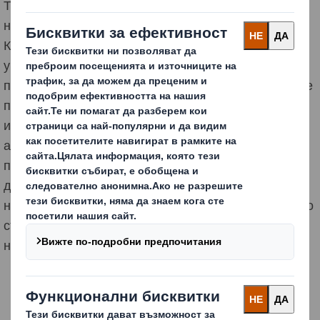
Това предоставя огромни възможности за всички
нас, но също така изисква нови начини на мислене.
Как да доставяме повече продукти, без да
увеличаваме броя на превозните средства, които
претоварват градовете ни? Как да доставяме повече
продукти до домовете на хората, без да ги пълним с
излишни опаковки? Как компаниите могат да се
адаптират към променящите се навици на
пазаруване, като същевременно извършват
дейността си гладко и ефективно? Как можем да
направим продуктите достъпни през границите, като
същевременно гарантираме последователност
навсякъде и винаги?