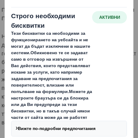
Преоткриваме Опаковките на по-високо ниво в един
Променящ се Свят
Нашият поглед винаги е насочен към бъдещето,
докато работим в един променящ се свят. Малки и
големи градове и цели популации се трансформират
бързо. Развитието на дигиталните технологии
революционизира начина, по който пазаруваме и
живеем. Ние все повече очакваме да закупим
продукти, пригодени за нас, когато ги поискаме,
където ги поискаме, като ни ги доставят по начин,
който отговаря на нашия зает начин на живот. Ние
търсим по-голям избор и удобство, но с по-малко
влияние върху света около нас.