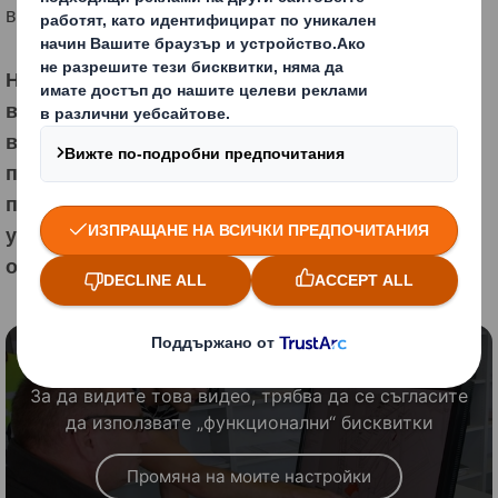
високо ниво в един Променящ се Свят.
Ние сме различни, защото разбираме
възможността опаковките да играят важна роля
в един променящ се свят. Нашата Цел е да
помагаме на нашите клиенти да откликват на
променящите се навици за пазаруване с
устойчивите опаковъчни решения, от които
обществото се нуждае.
Блокирано съдържание
За да видите това видео, трябва да се съгласите
да използвате „функционални“ бисквитки
Промяна на моите настройки