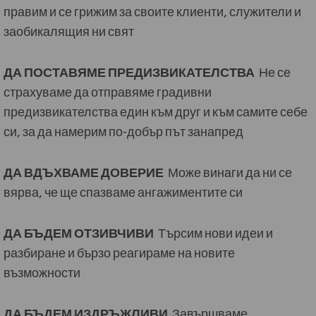
правим и се грижим за своите клиенти, служители и
заобикалящия ни свят
ДА ПОСТАВЯМЕ ПРЕДИЗВИКАТЕЛСТВА
Не се
страхуваме да отправяме градивни
предизвикателства един към друг и към самите себе
си, за да намерим по-добър път занапред
ДА ВДЪХВАМЕ ДОВЕРИЕ
Може винаги да ни се
вярва, че ще спазваме ангажиментите си
ДА БЪДЕМ ОТЗИВЧИВИ
Търсим нови идеи и
разбиране и бързо реагираме на новите
възможности
ДА БЪДЕМ ИЗДРЪЖЛИВИ
Завършваме