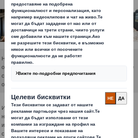
Нашата цел е да помагаме на нашите клиенти да
отговарят на променящите се навици за пазаруване
с устойчиви опаковъчни решения, от които
обществото се нуждае
Има необходимост от нов подход към опаковките и
необходимост от силно лидерство в нашата
индустрия. Това е, което ни движи и затова имаме
споделена цел да Преоткриваме Опаковките на по-