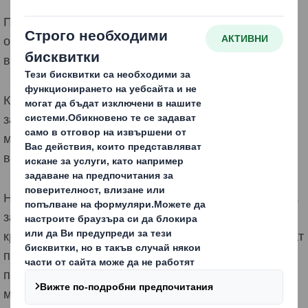
Проектираме така, че да избегнем генерирането на
отпадъци и замърсяване и да запазим материалите
в употреба
Кръговата икономика елиминира отпадъците и
замърсяването още на етап проектиране и запазва
материалите и продуктите в употреба за по-дълго
време.
Ние използваме нашите принципи за кръгов дизайн,
за да помогнем на нашите клиенти да приложат
кръговата икономика, като им помогнем да постигнат
по-големите си цели за устойчивост. Като
проектираме 100% рециклируеми или за
многократна употреба опаковки и помагаме на