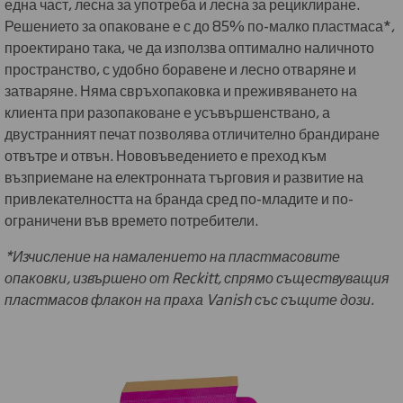
една част, лесна за употреба и лесна за рециклиране.
Решението за опаковане е с до 85% по-малко пластмаса*,
проектирано така, че да използва оптимално наличното
пространство, с удобно боравене и лесно отваряне и
затваряне. Няма свръхопаковка и преживяването на
клиента при разопаковане е усъвършенствано, а
двустранният печат позволява отличително брандиране
отвътре и отвън. Нововъведението е преход към
възприемане на електронната търговия и развитие на
привлекателността на бранда сред по-младите и по-
ограничени във времето потребители.
*Изчисление на намалението на пластмасовите
опаковки, извършено от Reckitt, спрямо съществуващия
пластмасов флакон на праха Vanish със същите дози.