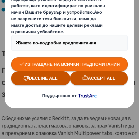
До 2030 г. да не изхвърляме никакви отпадъци
До 2030 г. целта ни е всички произвеждани от нас
опаковки да бъдат рециклирани или повторно
използвани
Как постигаме
това?
Практична рециклируема
опаковка за електронна търговия
за Reckitt
Обединихме усилия с Reckitt, за да въведем иновация в
традиционната пластмасова опаковка за прах Vanish и да
я превърнем в опаковка Vanish Multipower tabs, която е от