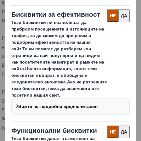
клиентите си да се откажат от трудните за
рециклиране пластмаси, ние запазваме
материалите в употреба за по-дълго време.
Гарантираме, че не се използва повече материал от
необходимото, като оптимизираме опаковките за
отделните вериги на доставки, което намалява
въздействието върху природните ресурси и
намалява количеството на отпадъците в депата.
Продължаваме да правим нововъведения в нови
области, включително да проучваме решения за
повторна употреба, за да разберем възможностите
за запазване на продуктите ни в употреба за по-
дълго време.