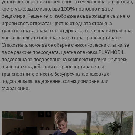
устойчиво опаковъчно решение за електронната търговия,
което може да се използва 100% повторно и да се
рециклира. Решението изобразява съдържащия се в него
игрови свят, отпечатан цветно от едната страна, а
транспортната опаковка - от другата, което прави излишна
допълнителната външна опаковка за транспортиране.
Опаковката може да се обърне с няколко лесни стъпки, за
да се разкрие преходната, цветна опаковка PLAYMOBIL,
подходяща за подаряване на комплект играчки. Въпреки
външните въздействия от транспортирането и
транспортните етикети, безупречната опаковка е
подходяща за подаряване, колекциониране или
съхранение.