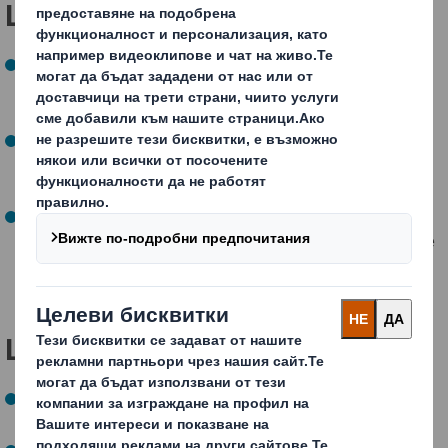
Целите ни СЕГА:
До 2025 г. ще оптимизираме вложените влакна на
100% от новите решения за опаковки за отделните
вериги на доставки
До 2025 г. ще помогнем на нашите клиенти да
премахнат 1 млрд. бр. проблемни пластмасови
опаковъчни елементи от магазинната мрежа
До 2025 г. ще тестваме до 5 пилотни проекта за
повторна употреба и ще продължим да произвеждаме
100% рециклируеми опаковки или опаковки за
многократна употреба
Целите ни в БЪДЕЩЕ:
До 2030 г.целта ни е да оптимизираме всяко едно
влакно във всяка верига на доставки