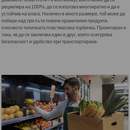
рециклира на 100%, да се използва многократно и да е
устойчив на влага. Наличен в много размери, той може да
побере над три пъти повече хранителни продукти,
отколкото типичната пластмасова торбичка. Проектиран е
така, че да се заключва един в друг, което осигурява
безопасност и удобство при транспортиране.