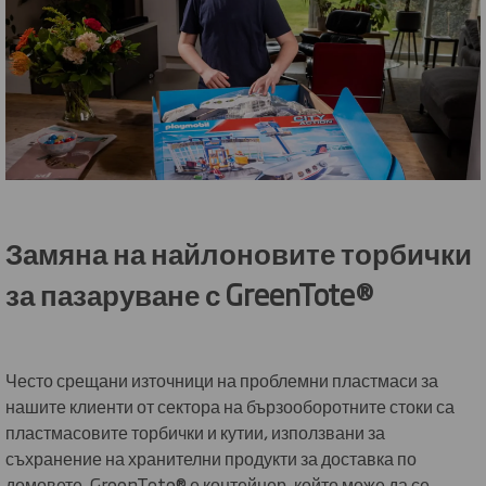
Замяна на найлоновите торбички
за пазаруване с GreenTote®
Често срещани източници на проблемни пластмаси за
нашите клиенти от сектора на бързооборотните стоки са
пластмасовите торбички и кутии, използвани за
съхранение на хранителни продукти за доставка по
домовете. GreenTote® е контейнер, който може да се