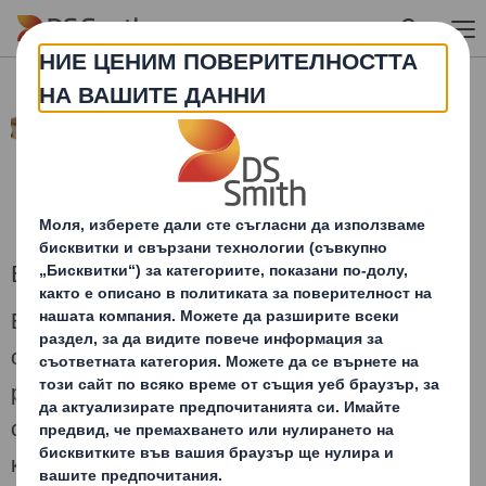
Skip to main content
Експорт
Благодарение на специалната обработка и
обогатения състав на велпапето
разработихме пълна гама картонени палети,
специално адаптирани за превоз по море в
контейнери.