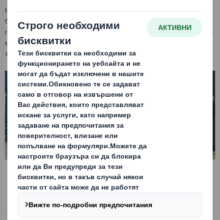
Нашите палети не изискват обработка съгласно ISPM 15 и
благодарение на специфичните си размери (1140x1140) са
проектирани така, че да използват максимално пространството в
морските контейнери, което ще Ви помогне да намалите
значително експортните си разходи.