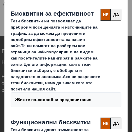
Ди Ес Смит България
Продукти и услуги
Опаковъчни решения
Палети от велпапе
Експорт
Преоткриваме опаковките на по-високо
ниво в един променящ се свят
Ние сме различни, защото осъзнаваме, че
опаковките могат да играят важна роля в
света около нас.
Кои сме ние
За DS Smith