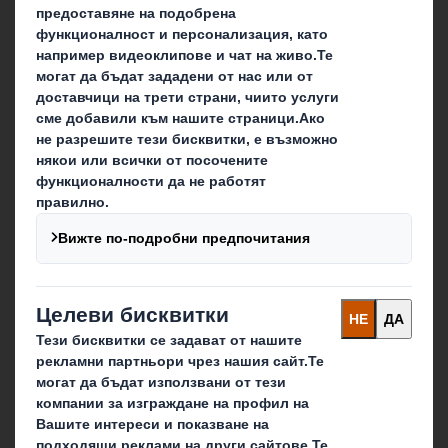
За International Paper
IP & DS Smith обединение
Устойчивост
Медии
Кариера
Блог
Какво правим ние
Опаковъчни решения
Свържете се