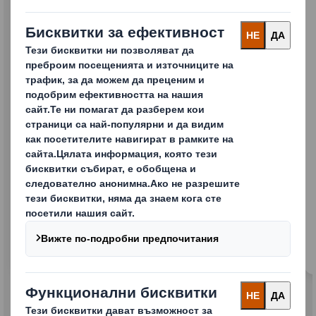
DS Smith Lift Up
Напълно рециклируема алтернатива на
пластмасовото термосвиваемо фолио за
многокомпонентни опаковки за бутилки