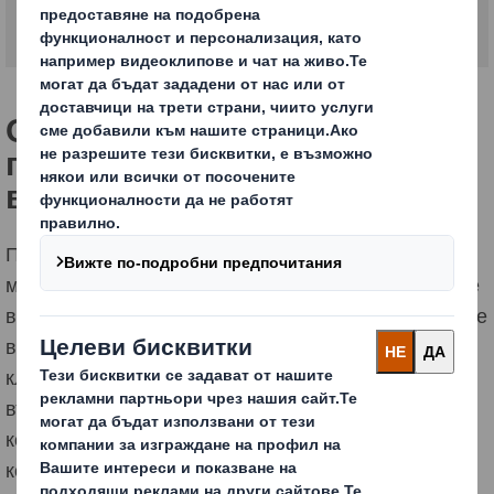
Опаковки, които изграждат
по-силна комуникация с
вашите клиенти
Проучванията показват, че клиентите прекарват по-
малко време в магазините. Затова опаковката играе
все по-голяма роля в задържането на потребителите
в магазина и връзката между продуктите и вашите
клиенти. Ето защо ние непрекъснато подобряваме
възможностите си за проектиране в иновативни
концепции за потребителски опаковки от велпапе ,
които да се отличават.