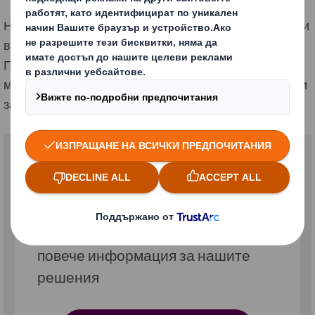
Нашата гама от потребителски опаковки ще подобри
визията на вашия бранд и ще защити продуктите ви.
Предлагаме широка гама от устойчиви опаковъчни
материали с адаптирани, висококачествени техники
за печат и довършителни работи.
Връзка с нас
Свържете се с нас, за да получите
повече информация за нашите
решения