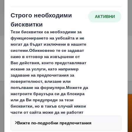
глобалната опаковъчна индустрия
Социални мрежи
Посетете ни!