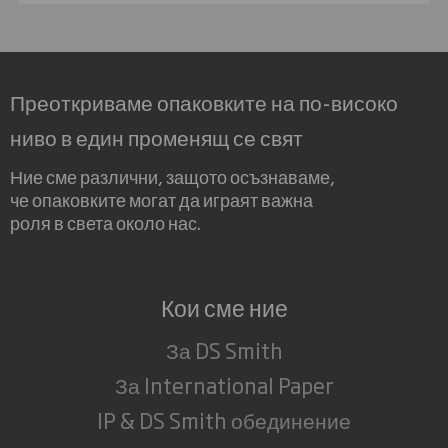
Преоткриваме опаковките на по-високо
ниво в един променящ се свят
Ние сме различни, защото осъзнаваме,
че опаковките могат да играят важна
роля в света около нас.
Кои сме ние
За DS Smith
За International Paper
IP & DS Smith обединение