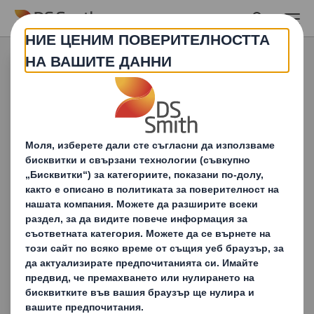
Skip to main content
Медии
Следвайте най-новите ни
материали, които анализират
тенденциите,
предизвикателствата и
възможностите, формиращи