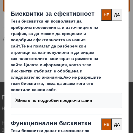
информация
Ди Ес Смит България
Продукти и услуги
Опаковъчни решения
Кашони за опаковане и опаковки от велпапе
Опаковки тип „торба в кутия“
Преоткриваме опаковките на по-високо
ниво в един променящ се свят
Ние сме различни, защото осъзнаваме, че
опаковките могат да играят важна роля в