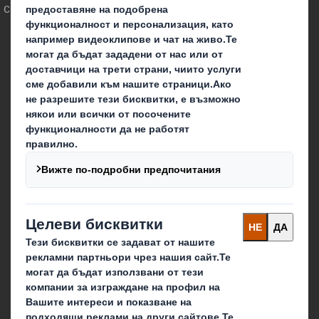
света около нас.
Кои сме ние
За DS Smith
За International Paper
IP & DS Smith обединение
Устойчивост
Медии
Кариера
Блог
Какво правим ние