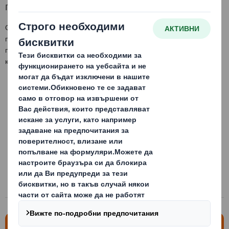
продукти.
Опаковката „торба в кутия“ е проектирана по начин, който
позволява изпразването на торбата. Този вид опаковки се
предлагат във всякакви размери и форми и могат да се
комбинират с различни решения за дозиране.
Свържете се с нас за повече