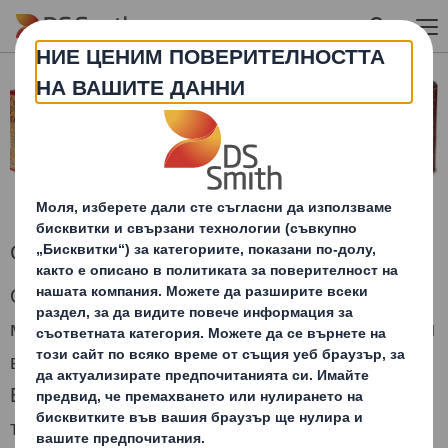
Skip to main content
Опаковки тип „торба в кутия“
Опаковката тип „торба в кутия“ представлява
мек контейнер от пластмаса, който е поставен
в кутия от велпапе с рекламен печат.
Възможности за всички, които произвеждат,
транспортират и продават течни или насипни