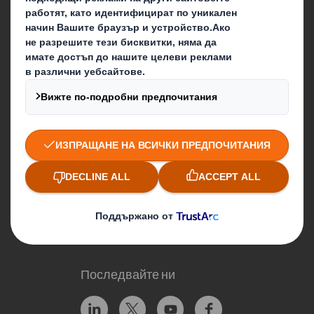
Опаковъчни решения
Свържете се
Месечен бюлетин
Нашите локации
Контакти
Последвайте ни