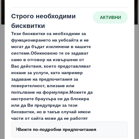
CONTACT US
Постигнете успех с
дисплейни опаковки
Нарастващото търсене на опаковки, готови за употреба
на рафта (SRP) и на опаковки, готови за продажба на
дребно (RRP), създаде изцяло нова наука в областта на
опаковането. В DS Smith „мислим от рафта назад“, като
базираме иновативните си решения на база на размера
на рафтовете, на които ще бъдат поставени, на
установените темпове на продажба и зареждане и на
оптималния размер на опаковката за вашия продукт.