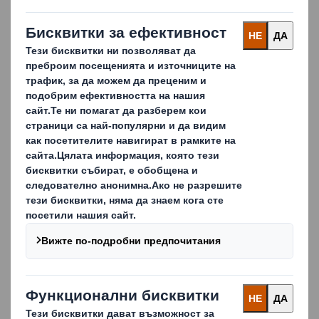
Увеличаване на продажбите там, където е
най-важно
Правилно проектирани, SRP и RRP играят важна роля в
промоционалния микс, като генерират продажби в
магазина в най-важния момент на покупката. Работим с
вашите маркетингови екипи, за да гарантираме, че
опаковките ви отразяват позиционирането на бранда
ви, постигат визуално въздействие в категорията ви и
помагат за успеха на промоцията ви.
Ключови предимства:
Повече наличности и по-голям асортимент по
рафтовете
По-бързо зареждане в магазина
По-добра наличност на продукта