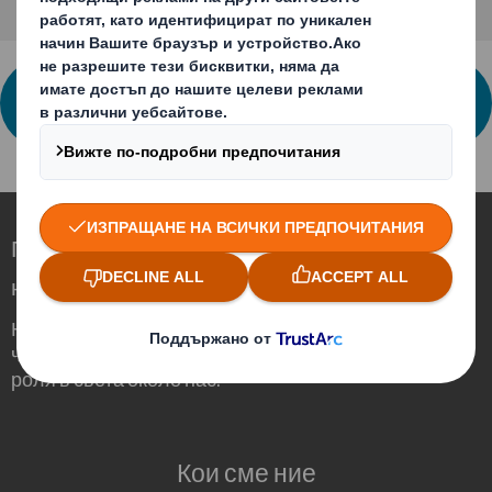
СВЪРЖЕТЕ СЕ С НАС ЗА ПОВЕЧЕ
ИНФОРМАЦИЯ
Преоткриваме опаковките на по-високо
ниво в един променящ се свят
Ние сме различни, защото осъзнаваме,
че опаковките могат да играят важна
роля в света около нас.
Кои сме ние