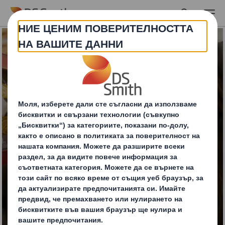
Skip to main content
Дисплейни Опаковки
Открояващи се решения за видимост
и ефективност