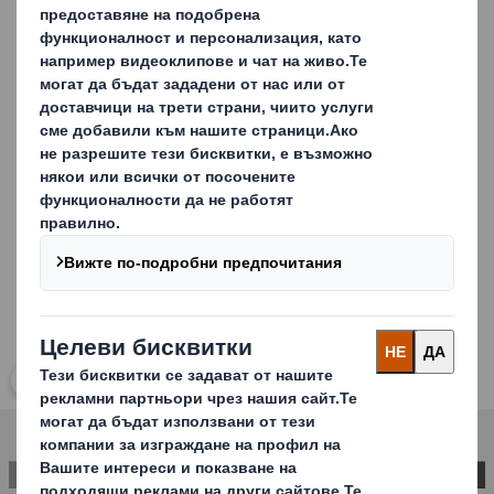
Комуникация на бранда и промоциите
Успешни кампании
Подобрен мърчандайзинг
Видимост на продуктите и лесна навигация за
потребителите
Carousel. Use previous and next buttons to move betwe
Кликнете, за да отворите снимката