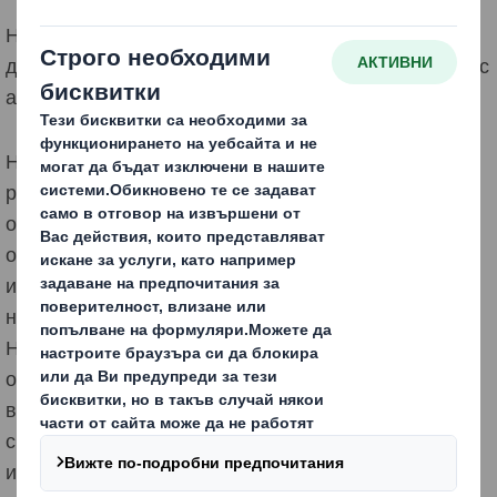
Ние осъзнаваме, че можем да постигнем визията си
да бъдем водещи европейски стратези на опаковки с
ангажирани и добре подкрепяни служители.
Ние осъзнаваме, че нашите служители и партньори
работят в среди, които представляват реални
опасности. Стремим се да контролираме тези
опасности чрез подход, основан на риска,
използвайки редица от мерки за контрол и
непрекъснато се стремим да се подобряваме.
Нашите служители са от ключово значение при
осигуряване на безопасна работа и се справяме с
всякакви притеснения, повдигнати открито и
своевременно. Нашата дългосрочна цел е „нулеви
инциденти“ и ние определяме нашите ключови