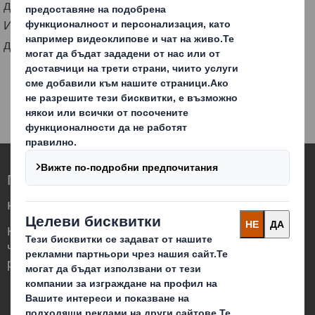
други проактивни Ключови Показатели на
Изпълнение, като наблюдателна безопасност,
докладване на почти инциденти и т.н.
Преоткриваме опаковките на по-високо
ниво в един променящ се свят
Ние сме различни, защото осъзнаваме,
че опаковките могат да играят важна
роля в света около нас.