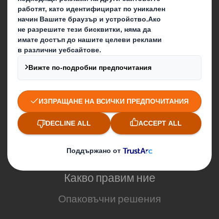
Кои сме ние
За DS Smith
За International Paper
IP & DS Smith обединение
Устойчивост
Медии
Кариера
Блог
Какво правим ние
Опаковъчни решения