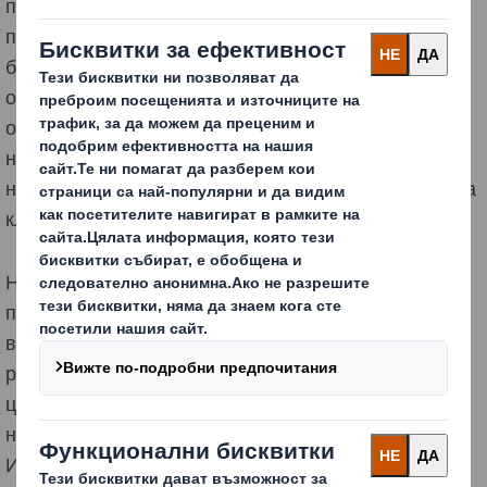
показатели за изпълнение, за да гарантираме, че
продължаваме към тази цел. Нашите показатели за
безопасност се подобряват постоянно, както по
отношение на честотата на злополуките, така и по
отношение на тежестта, въпреки че осъзнаваме, че
нараняването на някой от нашите хора е
неприемливо и следователно безопасността остава
ключов фокус за Групата.
Нашите компании отчитат ежемесечно
представянето си в областта на безопасността и
всички злополуки се проверяват напълно, като
резултатите от проверката се разпространяват в
цялата група. Нашите отдели наблюдават
напредъка не само по Ключовите Показатели на
Изпълнение, но и чрез своите програми за одит и