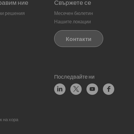
равим ние
Свържете се
ни решения
Месечен бюлетин
Нашите локации
Контакти
Последвайте ни
к на хора