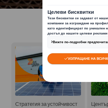
Уст
Стратегия за устойчивост
Център