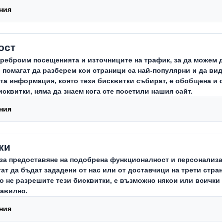
Нашият к
устойчивост
нисковъглерод
2025г. 
International
лидер в областта
Заедно
създав
НАУЧ