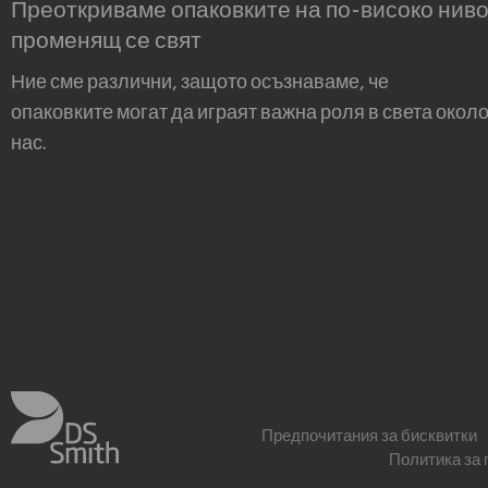
Преоткриваме опаковките на по-високо ниво
променящ се свят
Ние сме различни, защото осъзнаваме, че
опаковките могат да играят важна роля в света окол
нас.
Предпочитания за бисквитки
Политика за