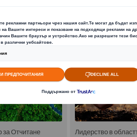
ойчивост
Нашите приоритетни о
 за Отчитане
Лидерство в област